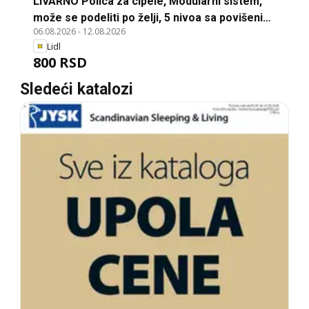
LIVARNO Polica za cipele, Modularni sistem,
može se podeliti po želji, 5 nivoa sa povišenim
06.08.2026
-
12.08.2026
ivicama za sigurno odlaganje, dimenzije cca
Lidl
26 x 24 x 65,5 cm
800 RSD
Sledeći katalozi