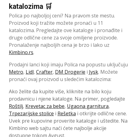
katalozima 🛒
Polica po najboljoj ceni? Na pravom ste mestu.
Proizvod koji tražite možete pronaći u 11
katalozima. Pregledajte ove kataloge i pronađite i
druge odlične cene za svoje omiljene proizvode.
Pronalaženje najboljih cena je brzo i lako uz
Kimbino.rs
.
Prodajni lanci koji imaju Polica na popustu uključuju
Metro
,
Lidl
,
Crafter
,
DM Drogerie
i
Jysk
. Možete
pronaći ovaj proizvod u sledećim katalozima:
Ako želite da kupite više, kliknite na bilo koju
prodavnicu i njene kataloge. Na primer, pogledajte
Roštilj
,
Krevetac za bebe
,
Ugaona garnitura
,
Trpezarijske stolice
i
Rešetka
i otkrijte odlične cene.
Uvek pre kupovine proverite kataloge i uštedite. Na
Kimbino web sajtu naći ćete najbolje akcije
dostupne tokom Avgust.