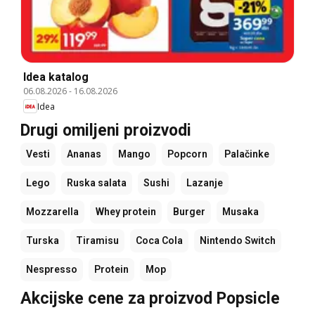
Idea katalog
06.08.2026
-
16.08.2026
Idea
Drugi omiljeni proizvodi
Vesti
Ananas
Mango
Popcorn
Palačinke
Lego
Ruska salata
Sushi
Lazanje
Mozzarella
Whey protein
Burger
Musaka
Turska
Tiramisu
Coca Cola
Nintendo Switch
Nespresso
Protein
Mop
Akcijske cene za proizvod Popsicle