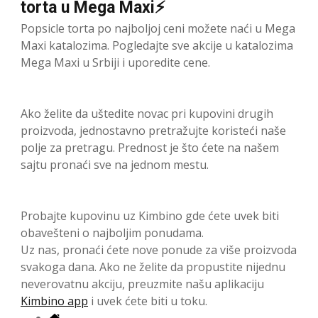
torta u Mega Maxi⚡
Popsicle torta po najboljoj ceni možete naći u Mega
Maxi katalozima. Pogledajte sve akcije u katalozima
Mega Maxi u Srbiji i uporedite cene.
Ako želite da uštedite novac pri kupovini drugih
proizvoda, jednostavno pretražujte koristeći naše
polje za pretragu. Prednost je što ćete na našem
sajtu pronaći sve na jednom mestu.
Probajte kupovinu uz Kimbino gde ćete uvek biti
obavešteni o najboljim ponudama.
Uz nas, pronaći ćete nove ponude za više proizvoda
svakoga dana. Ako ne želite da propustite nijednu
neverovatnu akciju, preuzmite našu aplikaciju
Kimbino app
i uvek ćete biti u toku.