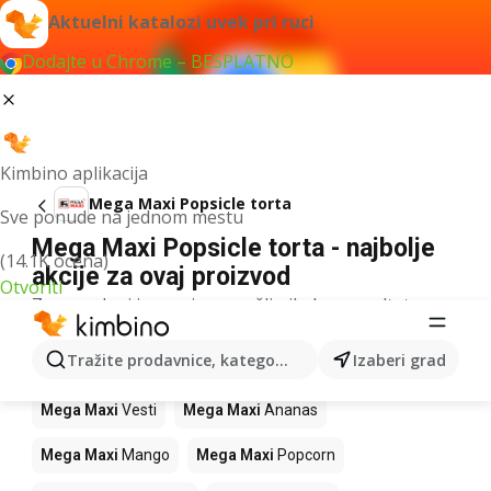
Aktuelni katalozi uvek pri ruci
Dodajte u Chrome – BESPLATNO
Kimbino aplikacija
Mega Maxi Popsicle torta
Sve ponude na jednom mestu
Mega Maxi Popsicle torta - najbolje
(14.1K ocena)
akcije za ovaj proizvod
Otvoriti
Za navedeni izraz nismo našli nikakav rezultat.
Drugi proizvodi u prodavnicama Mega
Tražite prodavnice, kategorije, proizvode...
Izaberi grad
Maxi
Mega Maxi
Vesti
Mega Maxi
Ananas
Mega Maxi
Mango
Mega Maxi
Popcorn