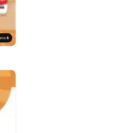
rana
6