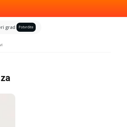
ri grad
Potvrdite
vi
 za