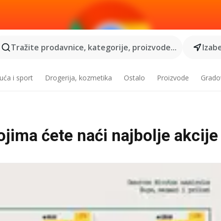
Tražite prodavnice, kategorije, proizvode...
Izabe
ća i sport
Drogerija, kozmetika
Ostalo
Proizvode
Grado
ojima ćete naći najbolje akcije