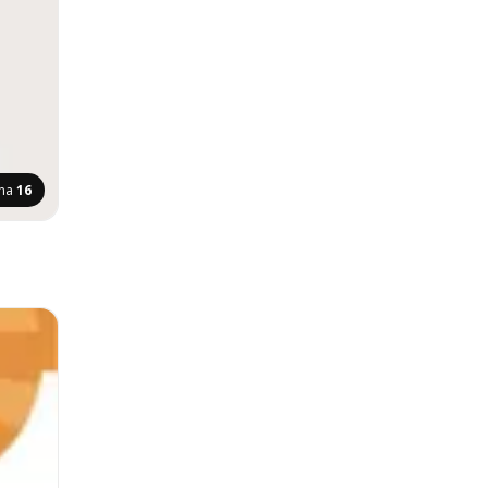
ana
16