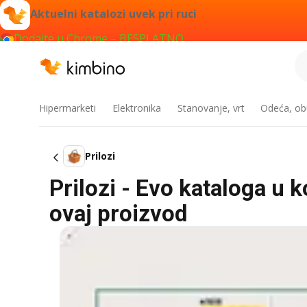
Aktuelni katalozi uvek pri ruci
Dodajte u Chrome – BESPLATNO
Hipermarketi
Elektronika
Stanovanje, vrt
Odeća, obu
Prilozi
Prilozi - Evo kataloga u k
ovaj proizvod