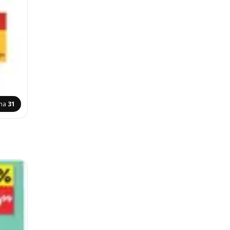
ana
31