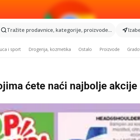
Tražite prodavnice, kategorije, proizvode...
Izabe
ca i sport
Drogerija, kozmetika
Ostalo
Proizvode
Grado
jima ćete naći najbolje akcije