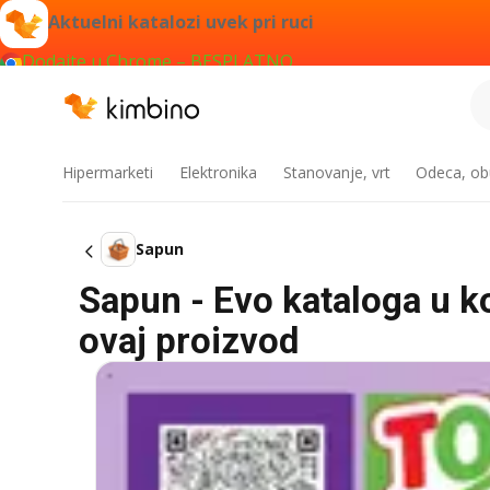
Aktuelni katalozi uvek pri ruci
Dodajte u Chrome – BESPLATNO
Hipermarketi
Elektronika
Stanovanje, vrt
Odeca, obu
Sapun
Sapun - Evo kataloga u ko
ovaj proizvod