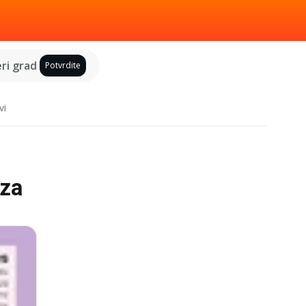
ri grad
Potvrdite
vi
 za