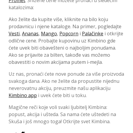
Promet
. Snižene cene možete pronaći u sledećim
katalozima:
Ako želite da kupite više, kliknite na bilo koju
prodavnicu i njene kataloge. Na primer, pogledajte
Vesti
,
Ananas
,
Mango
,
Popcorn
i
Palačinke
i otkrijte
odlične cene. Probajte kupovinu uz Kimbino gde
ćete uvek biti obavešteni o najboljim ponudama.
Ako se prijavite za bilten, takođe vas možemo
obavestiti o novim akcijama putem i-mejla.
Uz nas, pronaći ćete nove ponude za više proizvoda
svakoga dana. Ako ne želite da propustite nijednu
neverovatnu akciju, preuzmite našu aplikaciju
Kimbino app
i uvek ćete biti u toku.
Magične reči koje voli svaki ljubitelj Kimbina:
popust, akcija i ušteda. Sa nama ćete uštedeti na
Skuša i još mnogo toga! Otkrijte svet Kimbina.