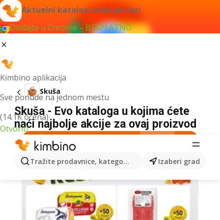
Aktuelni katalozi uvek pri ruci
Dodajte u Chrome – BESPLATNO
Kimbino aplikacija
Skuša
Sve ponude na jednom mestu
Skuša - Evo kataloga u kojima ćete
(14.1K ocena)
naći najbolje akcije za ovaj proizvod
Otvoriti
Tražite prodavnice, kategorije, proizvode...
Izaberi grad