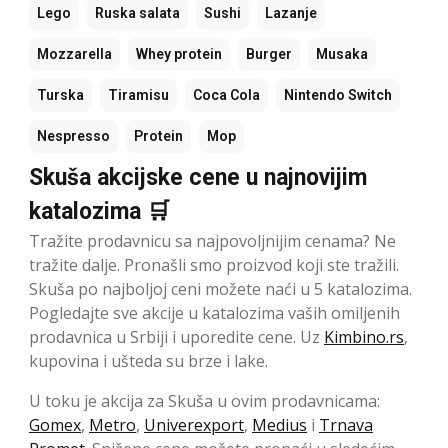
Lego
Ruska salata
Sushi
Lazanje
Mozzarella
Whey protein
Burger
Musaka
Turska
Tiramisu
Coca Cola
Nintendo Switch
Nespresso
Protein
Mop
Skuša akcijske cene u najnovijim
katalozima 🛒
Tražite prodavnicu sa najpovoljnijim cenama? Ne
tražite dalje. Pronašli smo proizvod koji ste tražili.
Skuša po najboljoj ceni možete naći u 5 katalozima.
Pogledajte sve akcije u katalozima vaših omiljenih
prodavnica u Srbiji i uporedite cene. Uz
Kimbino.rs
,
kupovina i ušteda su brze i lake.
U toku je akcija za Skuša u ovim prodavnicama:
Gomex
,
Metro
,
Univerexport
,
Medius
i
Trnava