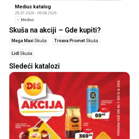
Medius katalog
28.07.2026
-
09.08.2026
Medius
Skuša na akciji – Gde kupiti?
Mega Maxi
Skuša
Trnava Promet
Skuša
Lidl
Skuša
Sledeći katalozi