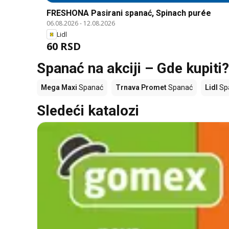
FRESHONA Pasirani spanać, Spinach purée
06.08.2026
-
12.08.2026
Lidl
60 RSD
Spanać na akciji – Gde kupiti?
Mega Maxi
Spanać
Trnava Promet
Spanać
Lidl
Sp
Sledeći katalozi