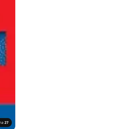
ana
27