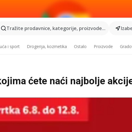
Tražite prodavnice, kategorije, proizvode...
Izabe
ća i sport
Drogerija, kozmetika
Ostalo
Proizvode
Grado
ojima ćete naći najbolje akcij