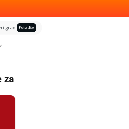
ri grad
Potvrdite
vi
e za