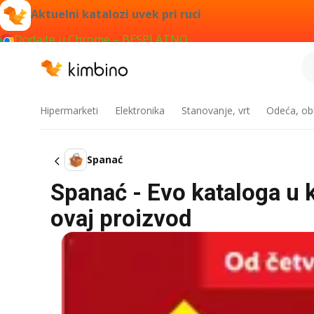
Aktuelni katalozi uvek pri ruci
Dodajte u Chrome – BESPLATNO
Hipermarketi
Elektronika
Stanovanje, vrt
Odeća, obu
Spanać
Spanać - Evo kataloga u k
ovaj proizvod