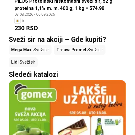
PILOS Proteinski niskomasni sveži sir, 52 g
proteina 1,1% m. m. 400 g; 1 kg = 574.98
03.08.2026
-
06.09.2026
Lidl
230 RSD
Sveži sir na akciji – Gde kupiti?
Mega Maxi
Sveži sir
Trnava Promet
Sveži sir
Lidl
Sveži sir
Sledeći katalozi