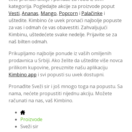
kategorija. Pogledajte akcije za proizvode poput
Vesti
,
Ananas
,
Mango
,
Popcorn
i
Palačinke
i
uštedite. Kimbino će uvek pronaći najbolje popuste
za vas i odmah će vas obavestiti. Zahvaljujući
Kimbinu, uštedećete svake nedelje. Prijavite se za
naš bilten odmah.
Prikupljamo najbolje ponude iz vaših omiljenih
prodavnica u Srbiji. Ako želite da uštedite više novca
prilikom kupovine, preuzmite našu aplikaciju
Kimbino app
i svi popusti su uvek dostupni.
Pronađite Sveži sir i još mnogo toga na popustu. Sa
nama, nećete propustiti nijednu akciju. Možete
računati na nas, vaš Kimbino.
Proizvode
Sveži sir