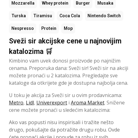
Mozzarella
Whey protein
Burger
Musaka
Turska
Tiramisu
Coca Cola
Nintendo Switch
Nespresso
Protein
Mop
Sveži sir akcijske cene u najnovijim
katalozima 🛒
Kimbino vam uvek donosi proizvode po najnižim
cenama. Preporuka dana: Sveži sir! Sveži sir na akciji
možete pronaći u 2 katalozima. Pregledajte sve
kataloge da otkrijete gde je dostupna najbolja cena.
U toku je akcija za Sveži sir u ovim prodavnicama:
Metro
,
Lidl
,
Univerexport
i
Aroma Market
. Snižene
cene možete pronaći u sledećim katalozima:
Ako vas popusti nisu inspirisali i tražite nešto
drugo, pokušajte da potražite drugu robu. Ovde
ćete pronaći akcije i ponude za robu iz svih