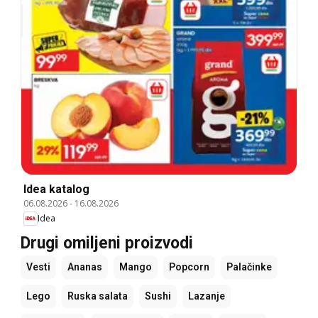
Idea katalog
06.08.2026
-
16.08.2026
Idea
Drugi omiljeni proizvodi
Vesti
Ananas
Mango
Popcorn
Palačinke
Lego
Ruska salata
Sushi
Lazanje