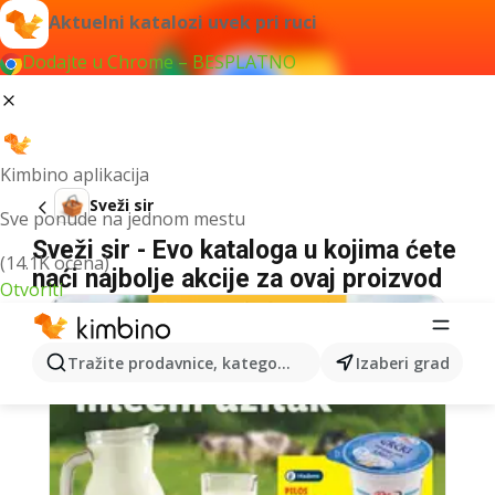
Aktuelni katalozi uvek pri ruci
Dodajte u Chrome – BESPLATNO
Kimbino aplikacija
Sveži sir
Sve ponude na jednom mestu
Sveži sir - Evo kataloga u kojima ćete
(14.1K ocena)
naći najbolje akcije za ovaj proizvod
Otvoriti
Tražite prodavnice, kategorije, proizvode...
Izaberi grad