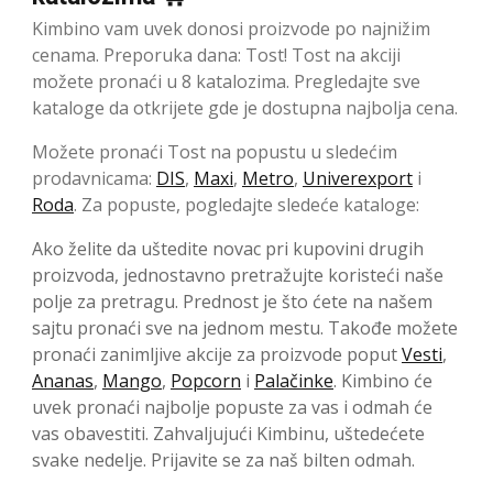
Kimbino vam uvek donosi proizvode po najnižim
cenama. Preporuka dana: Tost! Tost na akciji
možete pronaći u 8 katalozima. Pregledajte sve
kataloge da otkrijete gde je dostupna najbolja cena.
Možete pronaći Tost na popustu u sledećim
prodavnicama:
DIS
,
Maxi
,
Metro
,
Univerexport
i
Roda
. Za popuste, pogledajte sledeće kataloge:
Ako želite da uštedite novac pri kupovini drugih
proizvoda, jednostavno pretražujte koristeći naše
polje za pretragu. Prednost je što ćete na našem
sajtu pronaći sve na jednom mestu. Takođe možete
pronaći zanimljive akcije za proizvode poput
Vesti
,
Ananas
,
Mango
,
Popcorn
i
Palačinke
. Kimbino će
uvek pronaći najbolje popuste za vas i odmah će
vas obavestiti. Zahvaljujući Kimbinu, uštedećete
svake nedelje. Prijavite se za naš bilten odmah.