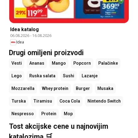
Idea katalog
06.08.2026
-
16.08.2026
Idea
Drugi omiljeni proizvodi
Vesti
Ananas
Mango
Popcorn
Palačinke
Lego
Ruska salata
Sushi
Lazanje
Mozzarella
Whey protein
Burger
Musaka
Turska
Tiramisu
Coca Cola
Nintendo Switch
Nespresso
Protein
Mop
Tost akcijske cene u najnovijim
katalozima 🛒