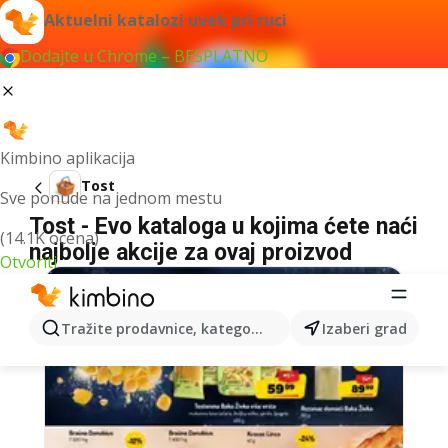
Aktuelni katalozi uvek pri ruci
Dodajte u Chrome – BESPLATNO
Kimbino aplikacija
Tost
Sve ponude na jednom mestu
Tost - Evo kataloga u kojima ćete naći
(14.1K ocena)
najbolje akcije za ovaj proizvod
Otvoriti
Tražite prodavnice, kategorije, proizvode...
Izaberi grad