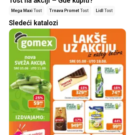
Tost na akciji – Gde kupiti?
Mega Maxi
Tost
Trnava Promet
Tost
Lidl
Tost
Sledeći katalozi