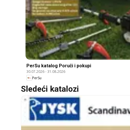
PerSu katalog Poruči i pokupi
30.07.2026
-
31.08.2026
PerSu
Sledeći katalozi