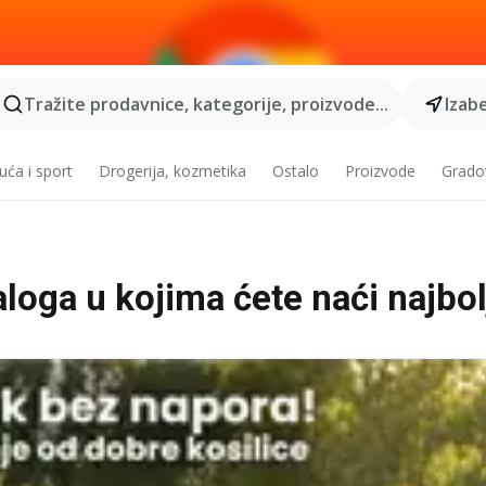
Tražite prodavnice, kategorije, proizvode...
Izabe
ća i sport
Drogerija, kozmetika
Ostalo
Proizvode
Grado
aloga u kojima ćete naći najbol