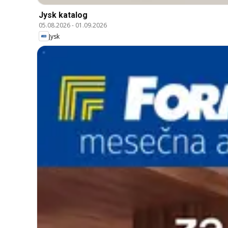
Jysk katalog
05.08.2026
-
01.09.2026
Jysk