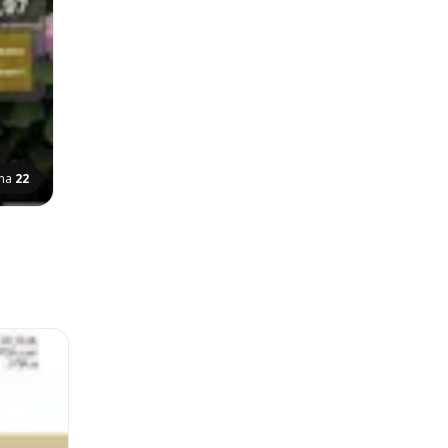
ana
22