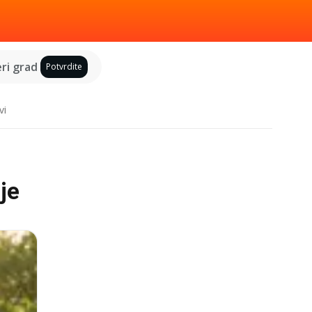
ri grad
Potvrdite
vi
je