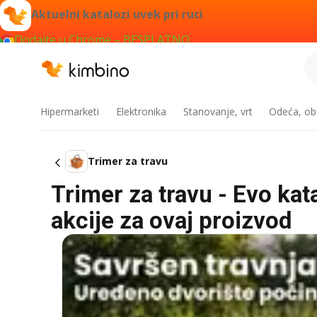
Aktuelni katalozi uvek pri ruci
Dodajte u Chrome – BESPLATNO
Hipermarketi
Elektronika
Stanovanje, vrt
Odeća, obu
Trimer za travu
Trimer za travu - Evo kat
akcije za ovaj proizvod