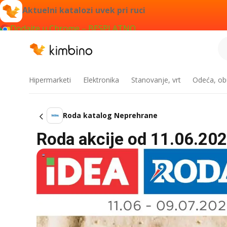
Aktuelni katalozi uvek pri ruci
Dodajte u Chrome – BESPLATNO
Hipermarketi
Elektronika
Stanovanje, vrt
Odeća, obu
Roda katalog Neprehrane
Roda akcije od 11.06.202