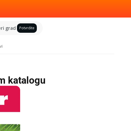
ri grad
Potvrdite
vi
om katalogu