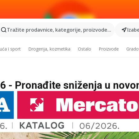
Tražite prodavnice, kategorije, proizvode...
Izabe
ća i sport
Drogerija, kozmetika
Ostalo
Proizvode
Grado
6 - Pronađite sniženja u nov