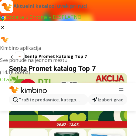
Aktuelni katalozi uvek pri ruci
Dodajte u Chrome – BESPLATNO
Kimbino aplikacija
Senta Promet katalog Top 7
Sve ponude na jednom mestu
Senta Promet katalog Top 7
(14.1K ocena)
Otvoriti
Tražite prodavnice, kategorije, proizvode...
Izaberi grad