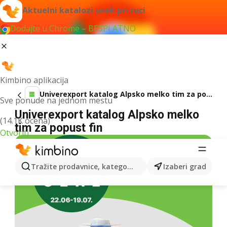
Aktuelni katalozi uvek pri ruci
Dodajte u Chrome – BESPLATNO
Kimbino aplikacija
Univerexport katalog Alpsko melko tim za popust fin
Sve ponude na jednom mestu
Univerexport katalog Alpsko melko
(14.1K ocena)
tim za popust fin
Otvoriti
Tražite prodavnice, kategorije, proizvode...
Izaberi grad