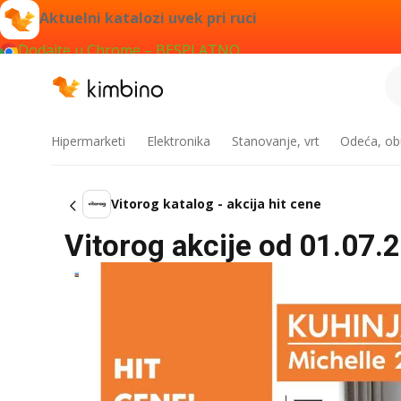
Aktuelni katalozi uvek pri ruci
Dodajte u Chrome – BESPLATNO
Hipermarketi
Elektronika
Stanovanje, vrt
Odeća, obu
Vitorog katalog - akcija hit cene
Vitorog akcije od 01.07.