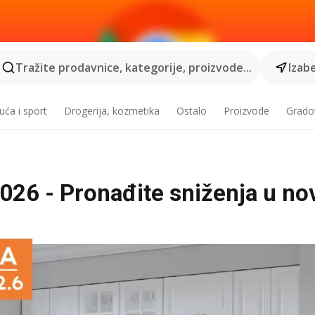
Tražite prodavnice, kategorije, proizvode...
Izabe
ća i sport
Drogerija, kozmetika
Ostalo
Proizvode
Grado
2026 - Pronađite sniženja u n