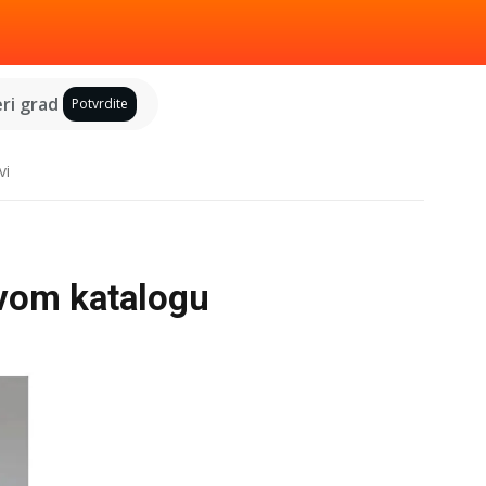
ri grad
Potvrdite
vi
ovom katalogu