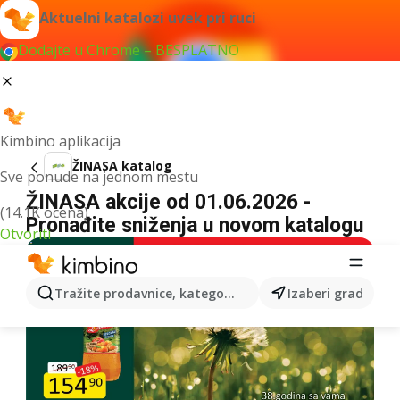
Aktuelni katalozi uvek pri ruci
Dodajte u Chrome – BESPLATNO
Kimbino aplikacija
ŽINASA katalog
Sve ponude na jednom mestu
ŽINASA akcije od 01.06.2026 -
(14.1K ocena)
Pronađite sniženja u novom katalogu
Otvoriti
Tražite prodavnice, kategorije, proizvode...
Izaberi grad