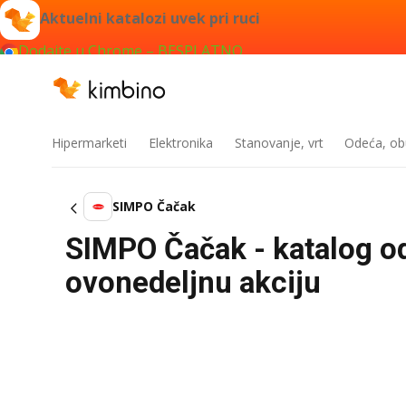
Aktuelni katalozi uvek pri ruci
Dodajte u Chrome – BESPLATNO
Hipermarketi
Elektronika
Stanovanje, vrt
Odeća, obu
SIMPO Čačak
SIMPO Čačak - katalog od
ovonedeljnu akciju