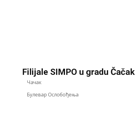
Filijale SIMPO u gradu Čačak
Чачак
Булевар Ослобођења