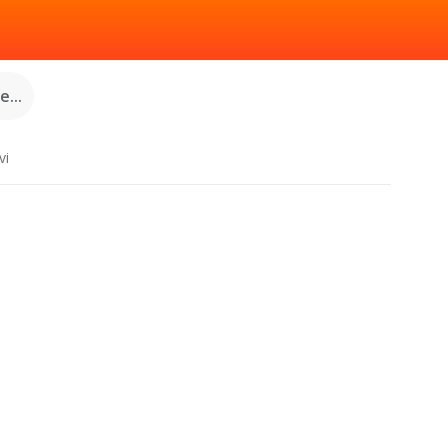
...
vi