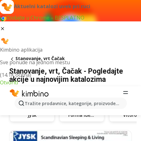
Aktuelni katalozi uvek pri ruci
Dodajte u Chrome – BESPLATNO
Kimbino aplikacija
Stanovanje, vrt Čačak
Sve ponude na jednom mestu
Stanovanje, vrt, Čačak - Pogledajte
(14.1K ocena)
akcije u najnovijim katalozima
Otvoriti
Tražite prodavnice, kategorije, proizvode...
Jysk
Forma Ideale
Vitorog