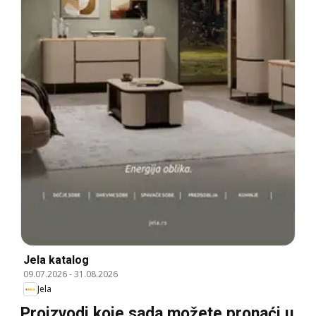
Jela katalog
09.07.2026
-
31.08.2026
Jela
Proizvodi koje sada možete pronaći u