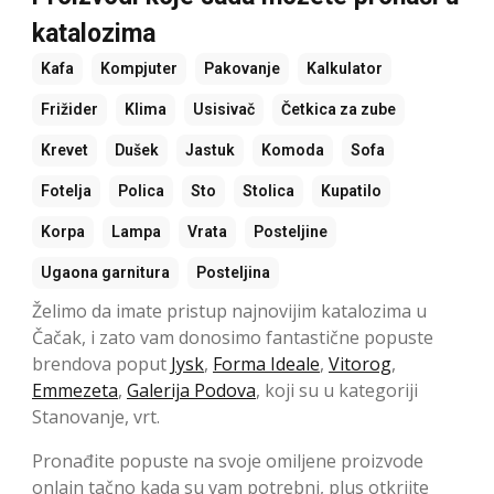
katalozima
Kafa
Kompjuter
Pakovanje
Kalkulator
Frižider
Klima
Usisivač
Četkica za zube
Krevet
Dušek
Jastuk
Komoda
Sofa
Fotelja
Polica
Sto
Stolica
Kupatilo
Korpa
Lampa
Vrata
Posteljine
Ugaona garnitura
Posteljina
Želimo da imate pristup najnovijim katalozima u
Čačak, i zato vam donosimo fantastične popuste
brendova poput
Jysk
,
Forma Ideale
,
Vitorog
,
Emmezeta
,
Galerija Podova
, koji su u kategoriji
Stanovanje, vrt.
Pronađite popuste na svoje omiljene proizvode
onlajn tačno kada su vam potrebni, plus otkrijte