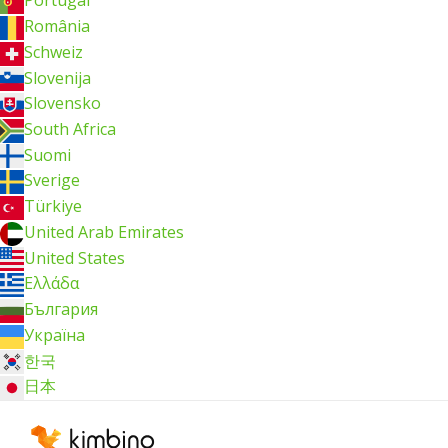
Portugal
România
Schweiz
Slovenija
Slovensko
South Africa
Suomi
Sverige
Türkiye
United Arab Emirates
United States
Ελλάδα
България
Україна
한국
日本