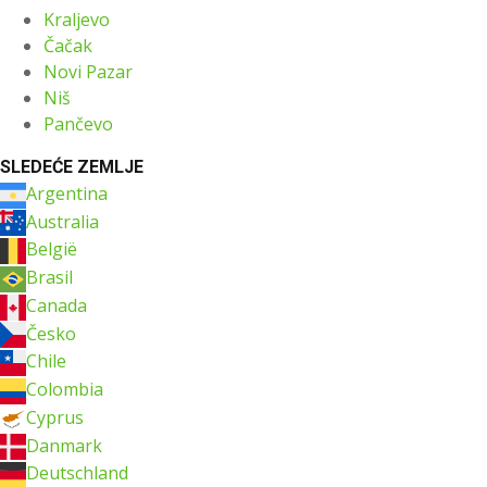
Kraljevo
Čačak
Novi Pazar
Niš
Pančevo
SLEDEĆE ZEMLJE
Argentina
Australia
België
Brasil
Canada
Česko
Chile
Colombia
Cyprus
Danmark
Deutschland