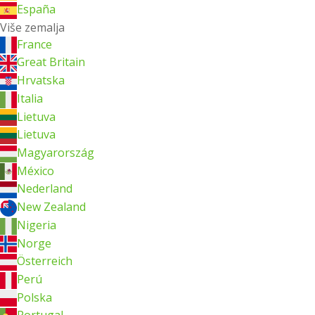
España
Više zemalja
France
Great Britain
Hrvatska
Italia
Lietuva
Lietuva
Magyarország
México
Nederland
New Zealand
Nigeria
Norge
Österreich
Perú
Polska