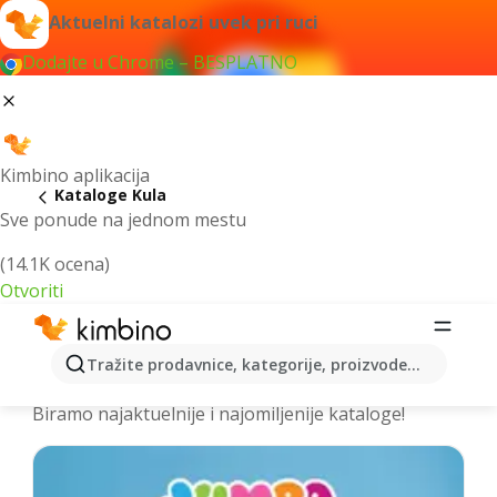
Aktuelni katalozi uvek pri ruci
Dodajte u Chrome – BESPLATNO
Kimbino aplikacija
Kataloge Kula
Sve ponude na jednom mestu
(14.1K ocena)
Otvoriti
Izdvojili smo za vas najbolje akcije za
Tražite prodavnice, kategorije, proizvode...
grad Kula - Prelistajte kataloge
Biramo najaktuelnije i najomiljenije kataloge!