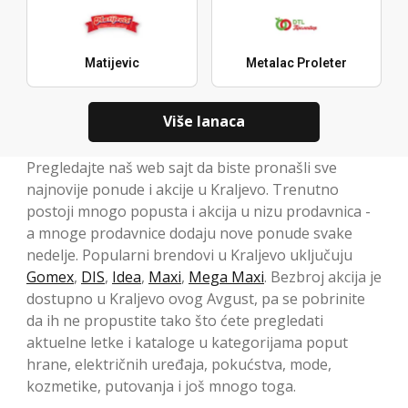
Matijevic
Metalac Proleter
Više lanaca
Pregledajte naš web sajt da biste pronašli sve
najnovije ponude i akcije u Kraljevo. Trenutno
postoji mnogo popusta i akcija u nizu prodavnica -
a mnoge prodavnice dodaju nove ponude svake
nedelje. Popularni brendovi u Kraljevo uključuju
Gomex
,
DIS
,
Idea
,
Maxi
,
Mega Maxi
. Bezbroj akcija je
dostupno u Kraljevo ovog Avgust, pa se pobrinite
da ih ne propustite tako što ćete pregledati
aktuelne letke i kataloge u kategorijama poput
hrane, električnih uređaja, pokućstva, mode,
kozmetike, putovanja i još mnogo toga.