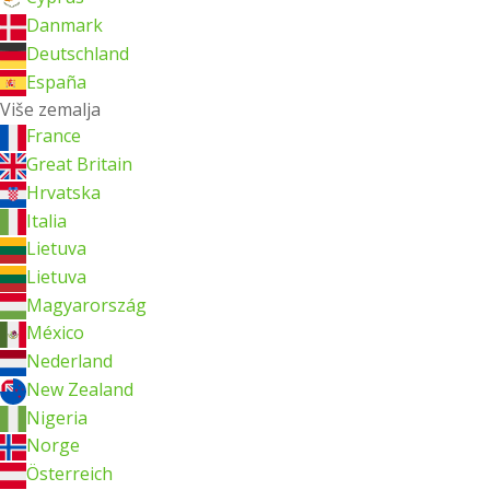
Danmark
Deutschland
España
Više zemalja
France
Great Britain
Hrvatska
Italia
Lietuva
Lietuva
Magyarország
México
Nederland
New Zealand
Nigeria
Norge
Österreich