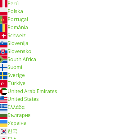
Perú
Polska
Portugal
România
Schweiz
Slovenija
Slovensko
South Africa
Suomi
Sverige
Türkiye
United Arab Emirates
United States
Ελλάδα
България
Україна
한국
日本