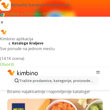
Aktuelni katalozi uvek pri ruci
Dodajte u Chrome – BESPLATNO
Kimbino aplikacija
Kataloge Kraljevo
Sve ponude na jednom mestu
(14.1K ocena)
Otvoriti
Izdvojili smo za vas najbolje akcije za
Tražite prodavnice, kategorije, proizvode...
grad Kraljevo - Prelistajte kataloge
Biramo najaktuelnije i najomiljenije kataloge!