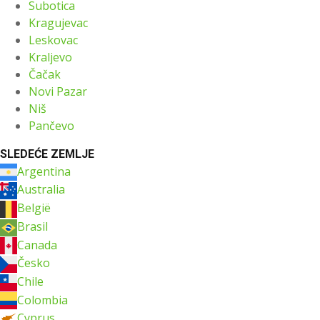
Subotica
Kragujevac
Leskovac
Kraljevo
Čačak
Novi Pazar
Niš
Pančevo
SLEDEĆE ZEMLJE
Argentina
Australia
België
Brasil
Canada
Česko
Chile
Colombia
Cyprus