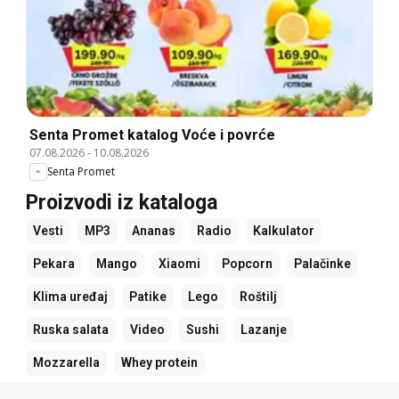
Senta Promet katalog Voće i povrće
07.08.2026
-
10.08.2026
Senta Promet
Proizvodi iz kataloga
Vesti
MP3
Ananas
Radio
Kalkulator
Pekara
Mango
Xiaomi
Popcorn
Palačinke
Klima uređaj
Patike
Lego
Roštilj
Ruska salata
Video
Sushi
Lazanje
Mozzarella
Whey protein