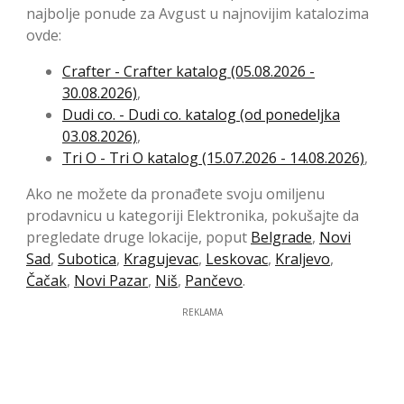
najbolje ponude za Avgust u najnovijim katalozima
ovde:
Crafter - Crafter katalog (05.08.2026 -
30.08.2026)
,
Dudi co. - Dudi co. katalog (od ponedeljka
03.08.2026)
,
Tri O - Tri O katalog (15.07.2026 - 14.08.2026)
,
Ako ne možete da pronađete svoju omiljenu
prodavnicu u kategoriji Elektronika, pokušajte da
pregledate druge lokacije, poput
Belgrade
,
Novi
Sad
,
Subotica
,
Kragujevac
,
Leskovac
,
Kraljevo
,
Čačak
,
Novi Pazar
,
Niš
,
Pančevo
.
REKLAMA