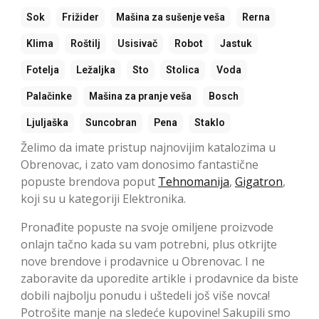
Sok
Frižider
Mašina za sušenje veša
Rerna
Klima
Roštilj
Usisivač
Robot
Jastuk
Fotelja
Ležaljka
Sto
Stolica
Voda
Palačinke
Mašina za pranje veša
Bosch
Ljuljaška
Suncobran
Pena
Staklo
Želimo da imate pristup najnovijim katalozima u
Obrenovac, i zato vam donosimo fantastične
popuste brendova poput
Tehnomanija
,
Gigatron
,
koji su u kategoriji Elektronika.
Pronađite popuste na svoje omiljene proizvode
onlajn tačno kada su vam potrebni, plus otkrijte
nove brendove i prodavnice u Obrenovac. I ne
zaboravite da uporedite artikle i prodavnice da biste
dobili najbolju ponudu i uštedeli još više novca!
Potrošite manje na sledeće kupovine! Sakupili smo