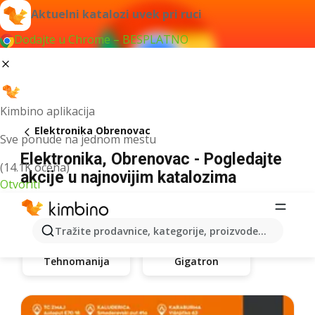
Aktuelni katalozi uvek pri ruci
Dodajte u Chrome – BESPLATNO
Kimbino aplikacija
Elektronika Obrenovac
Sve ponude na jednom mestu
Elektronika, Obrenovac - Pogledajte
(14.1K ocena)
akcije u najnovijim katalozima
Otvoriti
Tražite prodavnice, kategorije, proizvode...
Tehnomanija
Gigatron