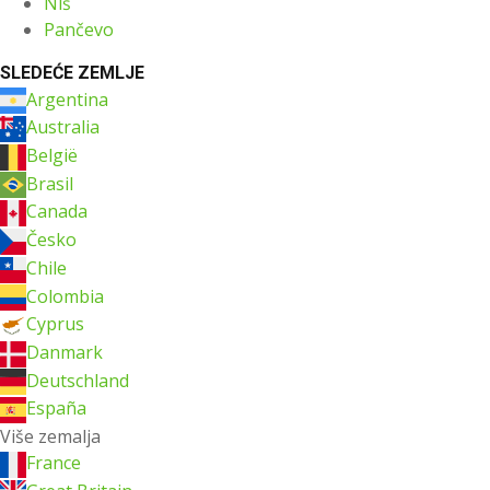
Niš
Pančevo
SLEDEĆE ZEMLJE
Argentina
Australia
België
Brasil
Canada
Česko
Chile
Colombia
Cyprus
Danmark
Deutschland
España
Više zemalja
France