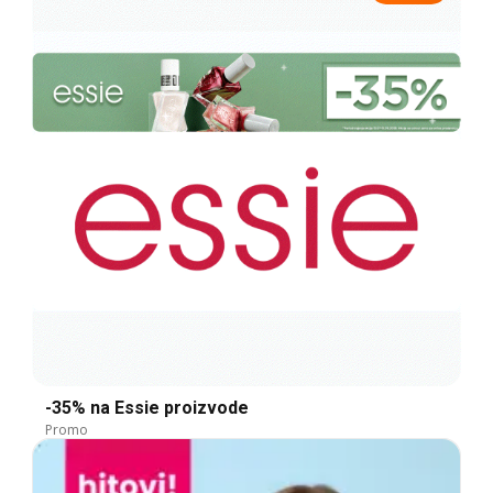
-35% na Essie proizvode
Promo