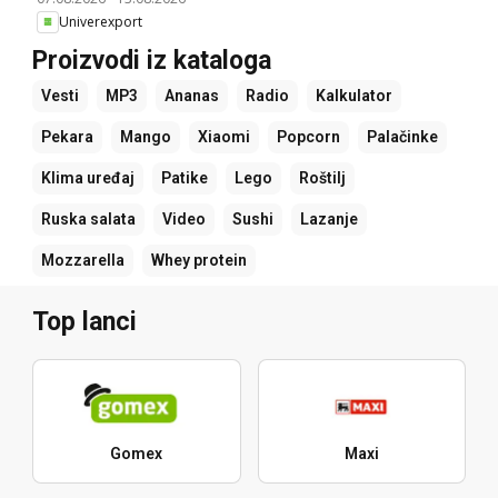
Univerexport
Proizvodi iz kataloga
Vesti
MP3
Ananas
Radio
Kalkulator
Pekara
Mango
Xiaomi
Popcorn
Palačinke
Klima uređaj
Patike
Lego
Roštilj
Ruska salata
Video
Sushi
Lazanje
Mozzarella
Whey protein
Top lanci
Gomex
Maxi