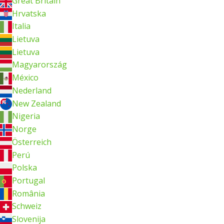
Great Britain
Hrvatska
Italia
Lietuva
Lietuva
Magyarország
México
Nederland
New Zealand
Nigeria
Norge
Österreich
Perú
Polska
Portugal
România
Schweiz
Slovenija