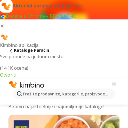
Aktuelni katalozi uvek pri ruci
Dodajte u Chrome – BESPLATNO
Kimbino aplikacija
Kataloge Paraćin
Sve ponude na jednom mestu
(14.1K ocena)
Otvoriti
Izdvojili smo za vas najbolje akcije za
Tražite prodavnice, kategorije, proizvode...
grad Paraćin - Prelistajte kataloge
Biramo najaktuelnije i najomiljenije kataloge!