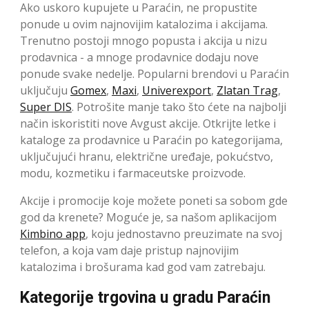
Ako uskoro kupujete u Paraćin, ne propustite
ponude u ovim najnovijim katalozima i akcijama.
Trenutno postoji mnogo popusta i akcija u nizu
prodavnica - a mnoge prodavnice dodaju nove
ponude svake nedelje. Popularni brendovi u Paraćin
uključuju
Gomex
,
Maxi
,
Univerexport
,
Zlatan Trag
,
Super DIS
. Potrošite manje tako što ćete na najbolji
način iskoristiti nove Avgust akcije. Otkrijte letke i
kataloge za prodavnice u Paraćin po kategorijama,
uključujući hranu, električne uređaje, pokućstvo,
modu, kozmetiku i farmaceutske proizvode.
Akcije i promocije koje možete poneti sa sobom gde
god da krenete? Moguće je, sa našom aplikacijom
Kimbino app
, koju jednostavno preuzimate na svoj
telefon, a koja vam daje pristup najnovijim
katalozima i brošurama kad god vam zatrebaju.
Kategorije trgovina u gradu Paraćin