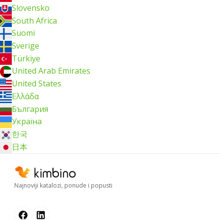
Slovensko
South Africa
Suomi
Sverige
Türkiye
United Arab Emirates
United States
Ελλάδα
България
Україна
한국
日本
Najnoviji katalozi, ponude i popusti