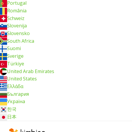
Portugal
România
Schweiz
Slovenija
Slovensko
South Africa
Suomi
Sverige
Türkiye
United Arab Emirates
United States
Ελλάδα
България
Україна
한국
日本