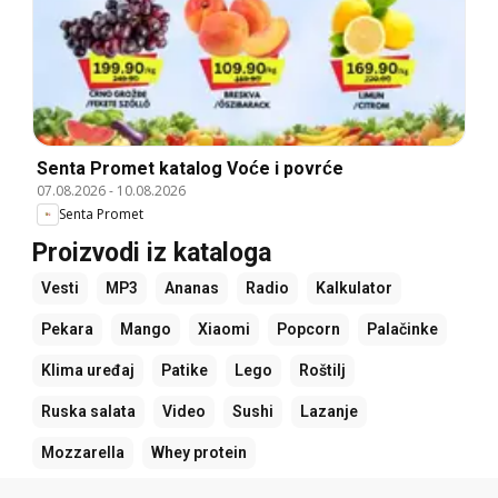
Senta Promet katalog Voće i povrće
07.08.2026
-
10.08.2026
Senta Promet
Proizvodi iz kataloga
Vesti
MP3
Ananas
Radio
Kalkulator
Pekara
Mango
Xiaomi
Popcorn
Palačinke
Klima uređaj
Patike
Lego
Roštilj
Ruska salata
Video
Sushi
Lazanje
Mozzarella
Whey protein