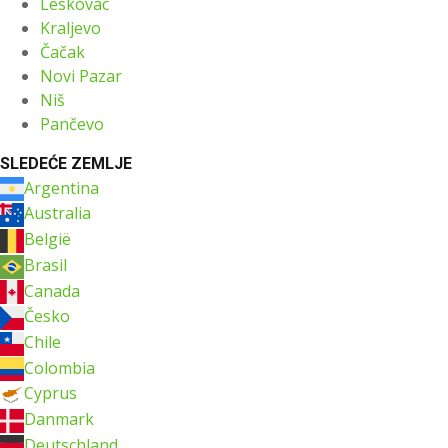
Leskovac
Kraljevo
Čačak
Novi Pazar
Niš
Pančevo
SLEDEĆE ZEMLJE
Argentina
Australia
België
Brasil
Canada
Česko
Chile
Colombia
Cyprus
Danmark
Deutschland