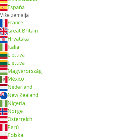
España
Više zemalja
France
Great Britain
Hrvatska
Italia
Lietuva
Lietuva
Magyarország
México
Nederland
New Zealand
Nigeria
Norge
Österreich
Perú
Polska