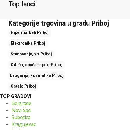
Top lanci
Kategorije trgovina u gradu Priboj
Hipermarketi
Priboj
Elektronika
Priboj
Stanovanje, vrt
Priboj
Odeća, obuća i sport
Priboj
Drogerija, kozmetika
Priboj
Ostalo
Priboj
TOP GRADOVI
Belgrade
Novi Sad
Subotica
Kragujevac