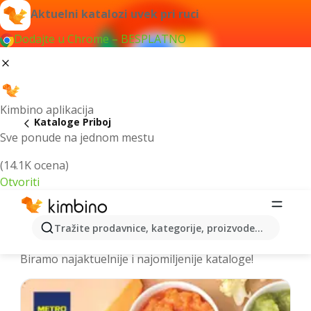
Aktuelni katalozi uvek pri ruci
Dodajte u Chrome – BESPLATNO
Kimbino aplikacija
Kataloge Priboj
Sve ponude na jednom mestu
(14.1K ocena)
Otvoriti
Izdvojili smo za vas najbolje akcije za
Tražite prodavnice, kategorije, proizvode...
grad Priboj - Prelistajte kataloge
Biramo najaktuelnije i najomiljenije kataloge!