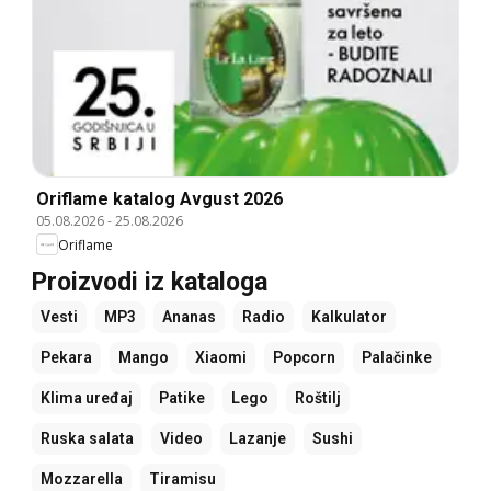
Oriflame katalog Avgust 2026
05.08.2026
-
25.08.2026
Oriflame
Proizvodi iz kataloga
Vesti
MP3
Ananas
Radio
Kalkulator
Pekara
Mango
Xiaomi
Popcorn
Palačinke
Klima uređaj
Patike
Lego
Roštilj
Ruska salata
Video
Lazanje
Sushi
Mozzarella
Tiramisu