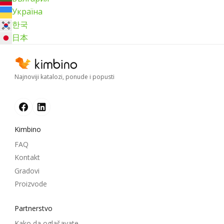
Україна
한국
日本
Najnoviji katalozi, ponude i popusti
Kimbino
FAQ
Kontakt
Gradovi
Proizvode
Partnerstvo
Kako da oglašavate