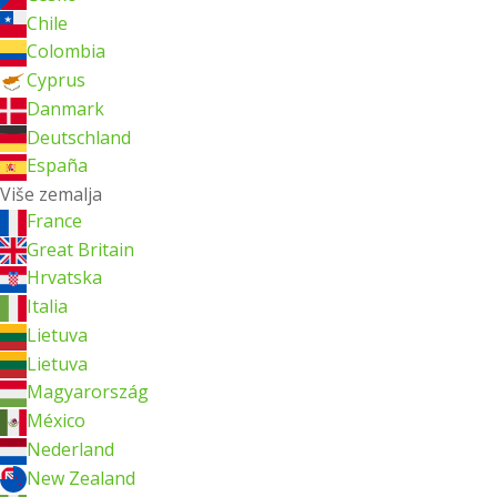
Chile
Colombia
Cyprus
Danmark
Deutschland
España
Više zemalja
France
Great Britain
Hrvatska
Italia
Lietuva
Lietuva
Magyarország
México
Nederland
New Zealand