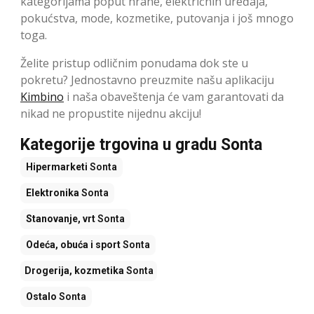
kategorijama poput hrane, električnih uređaja,
pokućstva, mode, kozmetike, putovanja i još mnogo
toga.
Želite pristup odličnim ponudama dok ste u
pokretu? Jednostavno preuzmite našu aplikaciju
Kimbino
i naša obaveštenja će vam garantovati da
nikad ne propustite nijednu akciju!
Kategorije trgovina u gradu Sonta
Hipermarketi
Sonta
Elektronika
Sonta
Stanovanje, vrt
Sonta
Odeća, obuća i sport
Sonta
Drogerija, kozmetika
Sonta
Ostalo
Sonta