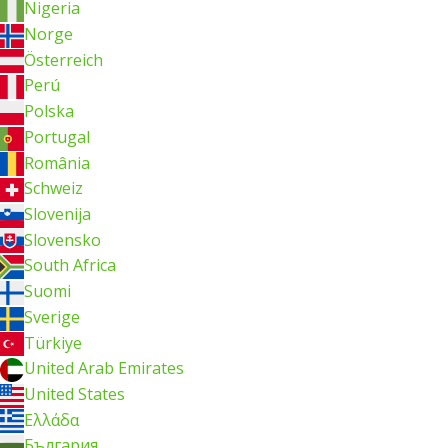
Nigeria
Norge
Österreich
Perú
Polska
Portugal
România
Schweiz
Slovenija
Slovensko
South Africa
Suomi
Sverige
Türkiye
United Arab Emirates
United States
Ελλάδα
България