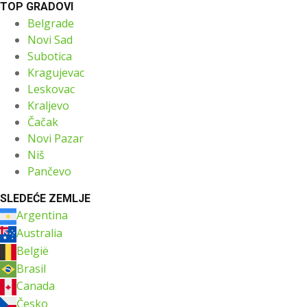
TOP GRADOVI
Belgrade
Novi Sad
Subotica
Kragujevac
Leskovac
Kraljevo
Čačak
Novi Pazar
Niš
Pančevo
SLEDEĆE ZEMLJE
Argentina
Australia
België
Brasil
Canada
Česko