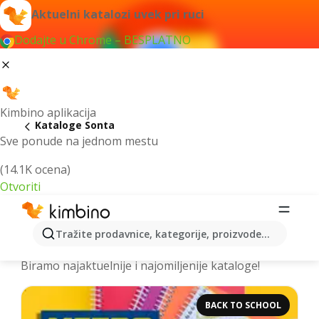
Aktuelni katalozi uvek pri ruci
Dodajte u Chrome – BESPLATNO
Kimbino aplikacija
Kataloge Sonta
Sve ponude na jednom mestu
(14.1K ocena)
Otvoriti
Izdvojili smo za vas najbolje akcije za
Tražite prodavnice, kategorije, proizvode...
grad Sonta - Prelistajte kataloge
Biramo najaktuelnije i najomiljenije kataloge!
BACK TO SCHOOL