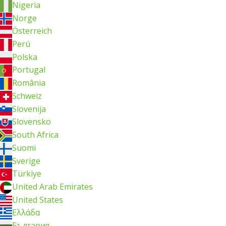
Nigeria
Norge
Österreich
Perú
Polska
Portugal
România
Schweiz
Slovenija
Slovensko
South Africa
Suomi
Sverige
Türkiye
United Arab Emirates
United States
Ελλάδα
България