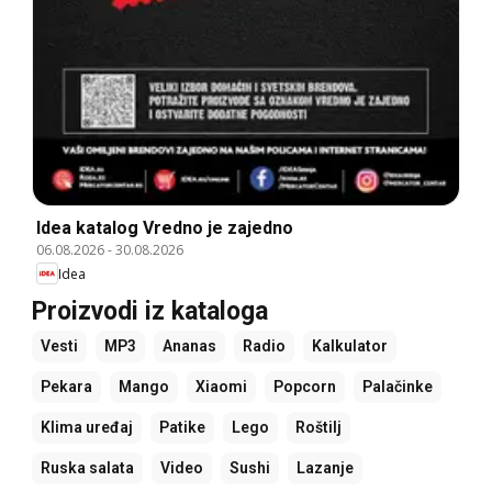
Idea katalog Vredno je zajedno
06.08.2026
-
30.08.2026
Idea
Proizvodi iz kataloga
Vesti
MP3
Ananas
Radio
Kalkulator
Pekara
Mango
Xiaomi
Popcorn
Palačinke
Klima uređaj
Patike
Lego
Roštilj
Ruska salata
Video
Sushi
Lazanje