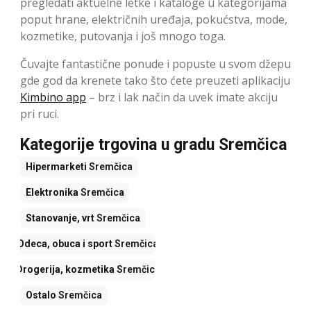
pregledati aktuelne letke i kataloge u kategorijama
poput hrane, električnih uređaja, pokućstva, mode,
kozmetike, putovanja i još mnogo toga.
Čuvajte fantastične ponude i popuste u svom džepu
gde god da krenete tako što ćete preuzeti aplikaciju
Kimbino app
– brz i lak način da uvek imate akciju
pri ruci.
Kategorije trgovina u gradu Sremčica
Hipermarketi
Sremčica
Elektronika
Sremčica
Stanovanje, vrt
Sremčica
Odeca, obuca i sport
Sremčica
Drogerija, kozmetika
Sremčica
Ostalo
Sremčica