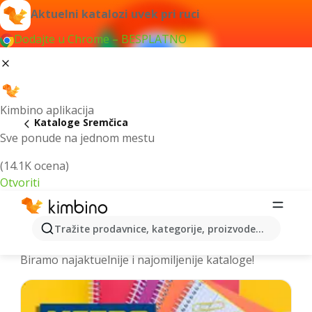
Aktuelni katalozi uvek pri ruci
Dodajte u Chrome – BESPLATNO
Kimbino aplikacija
Kataloge Sremčica
Sve ponude na jednom mestu
(14.1K ocena)
Otvoriti
Izdvojili smo za vas najbolje akcije za
Tražite prodavnice, kategorije, proizvode...
grad Sremčica - Prelistajte kataloge
Biramo najaktuelnije i najomiljenije kataloge!