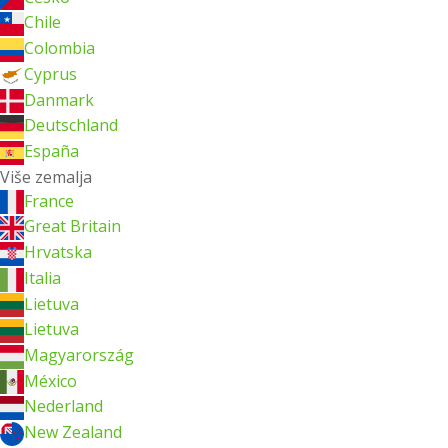
Chile
Colombia
Cyprus
Danmark
Deutschland
España
Više zemalja
France
Great Britain
Hrvatska
Italia
Lietuva
Lietuva
Magyarország
México
Nederland
New Zealand