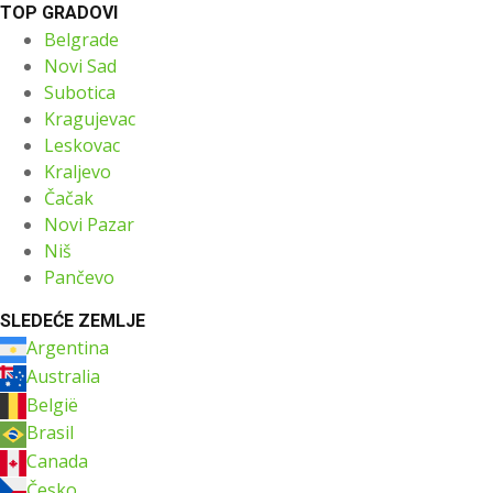
TOP GRADOVI
Belgrade
Novi Sad
Subotica
Kragujevac
Leskovac
Kraljevo
Čačak
Novi Pazar
Niš
Pančevo
SLEDEĆE ZEMLJE
Argentina
Australia
België
Brasil
Canada
Česko