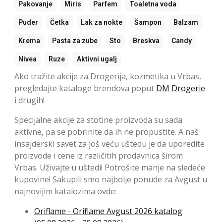
Pakovanje
Miris
Parfem
Toaletna voda
Puder
Četka
Lak za nokte
Šampon
Balzam
Krema
Pasta za zube
Sto
Breskva
Candy
Nivea
Ruze
Aktivni ugalj
Ako tražite akcije za Drogerija, kozmetika u Vrbas,
pregledajte kataloge brendova poput
DM Drogerie
i drugih!
Specijalne akcije za stotine proizvoda su sada
aktivne, pa se pobrinite da ih ne propustite. A naš
insajderski savet za još veću uštedu je da uporedite
proizvode i cene iz različitih prodavnica širom
Vrbas. Uživajte u uštedi! Potrošite manje na sledeće
kupovine! Sakupili smo najbolje ponude za Avgust u
najnovijim katalozima ovde:
Oriflame - Oriflame Avgust 2026 katalog