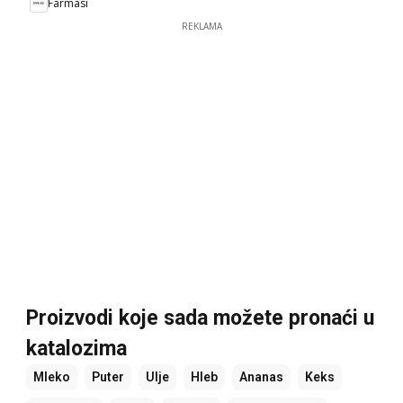
Farmasi
REKLAMA
Proizvodi koje sada možete pronaći u
katalozima
Mleko
Puter
Ulje
Hleb
Ananas
Keks