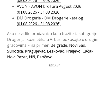
(05.08.2026 - 25.08.2026)
,
AVON - AVON brošura Avgust 2026
(01.08.2026 - 31.08.2026)
,
DM Drogerie - DM Drogerie katalog
(01.08.2026 - 31.08.2026)
,
Ako ne vidite prodavnicu koju tražite iz kategorije
Drogerija, kozmetika u Vrbas, pokušajte u drugim
gradovima – na primer,
Belgrade
,
Novi Sad
,
Subotica
,
Kragujevac
,
Leskovac
,
Kraljevo
,
Čačak
,
Novi Pazar
,
Niš
,
Pančevo
.
REKLAMA