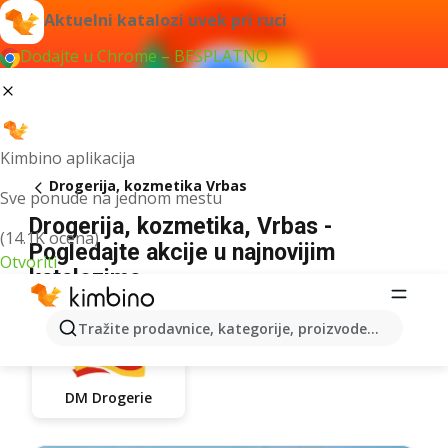
Aktuelni katalozi uvek pri ruci
Dodajte u Chrome – BESPLATNO
Kimbino aplikacija
Drogerija, kozmetika Vrbas
Sve ponude na jednom mestu
Drogerija, kozmetika, Vrbas -
(14.1K ocena)
Pogledajte akcije u najnovijim
Otvoriti
katalozima
Tražite prodavnice, kategorije, proizvode...
DM Drogerie