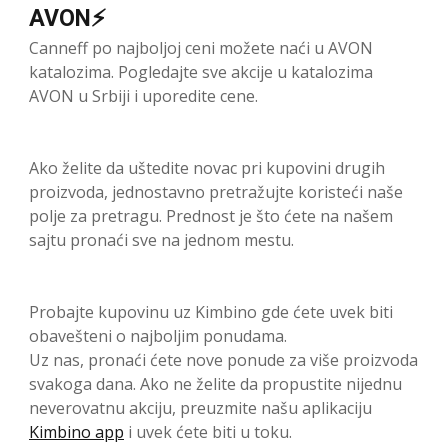
AVON⚡
Canneff po najboljoj ceni možete naći u AVON
katalozima. Pogledajte sve akcije u katalozima
AVON u Srbiji i uporedite cene.
Ako želite da uštedite novac pri kupovini drugih
proizvoda, jednostavno pretražujte koristeći naše
polje za pretragu. Prednost je što ćete na našem
sajtu pronaći sve na jednom mestu.
Probajte kupovinu uz Kimbino gde ćete uvek biti
obavešteni o najboljim ponudama.
Uz nas, pronaći ćete nove ponude za više proizvoda
svakoga dana. Ako ne želite da propustite nijednu
neverovatnu akciju, preuzmite našu aplikaciju
Kimbino app
i uvek ćete biti u toku.