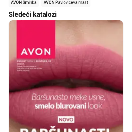
AVON
Šminka
AVON
Pavloviceva mast
Sledeći katalozi