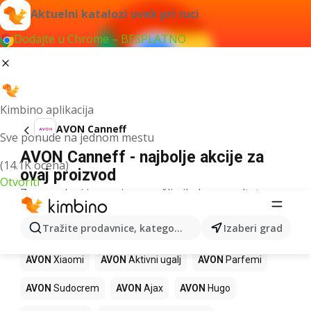
Aktuelni katalozi uvek pri ruci
Dodajte u Chrome – BESPLATNO
Kimbino aplikacija
AVON Canneff
Sve ponude na jednom mestu
AVON Canneff - najbolje akcije za
(14.1K ocena)
ovaj proizvod
Otvoriti
Za navedeni izraz nismo našli nikakav rezultat.
Drugi proizvodi u prodavnicama
Tražite prodavnice, kategorije, proizvode...
Izaberi grad
AVON
AVON
Xiaomi
AVON
Aktivni ugalj
AVON
Parfemi
AVON
Sudocrem
AVON
Ajax
AVON
Hugo