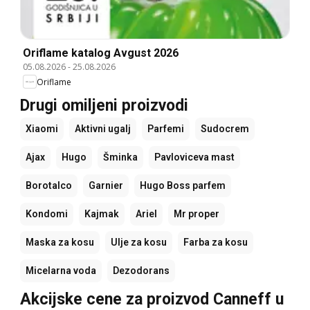
Oriflame katalog Avgust 2026
05.08.2026
-
25.08.2026
Oriflame
Drugi omiljeni proizvodi
Xiaomi
Aktivni ugalj
Parfemi
Sudocrem
Ajax
Hugo
Šminka
Pavloviceva mast
Borotalco
Garnier
Hugo Boss parfem
Kondomi
Kajmak
Ariel
Mr proper
Maska za kosu
Ulje za kosu
Farba za kosu
Micelarna voda
Dezodorans
Akcijske cene za proizvod Canneff u