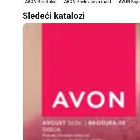
AVON
Borotalco
AVON
Pavloviceva mast
AVON
Kaj
Sledeći katalozi