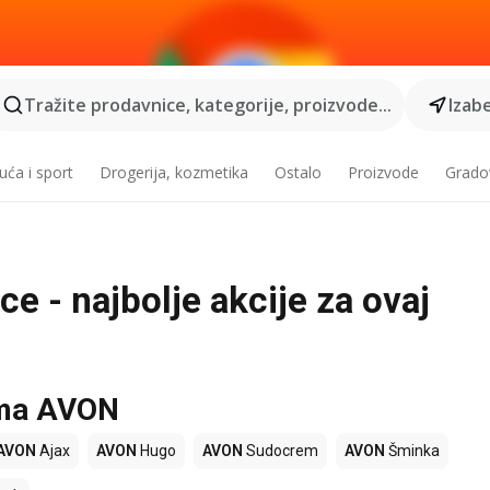
Tražite prodavnice, kategorije, proizvode...
Izabe
ća i sport
Drogerija, kozmetika
Ostalo
Proizvode
Grado
e - najbolje akcije za ovaj
ama AVON
AVON
Ajax
AVON
Hugo
AVON
Sudocrem
AVON
Šminka