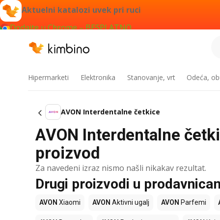
Aktuelni katalozi uvek pri ruci
Dodajte u Chrome – BESPLATNO
Hipermarketi
Elektronika
Stanovanje, vrt
Odeća, obu
AVON Interdentalne četkice
AVON Interdentalne četkic
proizvod
Za navedeni izraz nismo našli nikakav rezultat.
Drugi proizvodi u prodavnic
AVON
Xiaomi
AVON
Aktivni ugalj
AVON
Parfemi