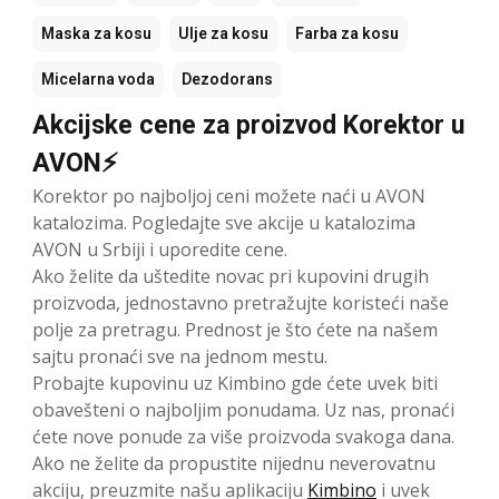
Maska za kosu
Ulje za kosu
Farba za kosu
Micelarna voda
Dezodorans
Akcijske cene za proizvod Korektor u
AVON⚡
Korektor po najboljoj ceni možete naći u AVON
katalozima. Pogledajte sve akcije u katalozima
AVON u Srbiji i uporedite cene.
Ako želite da uštedite novac pri kupovini drugih
proizvoda, jednostavno pretražujte koristeći naše
polje za pretragu. Prednost je što ćete na našem
sajtu pronaći sve na jednom mestu.
Probajte kupovinu uz Kimbino gde ćete uvek biti
obavešteni o najboljim ponudama. Uz nas, pronaći
ćete nove ponude za više proizvoda svakoga dana.
Ako ne želite da propustite nijednu neverovatnu
akciju, preuzmite našu aplikaciju
Kimbino
i uvek