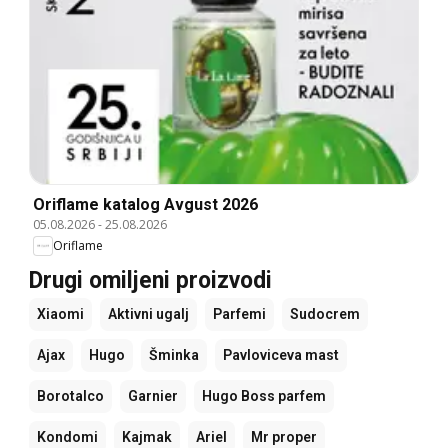
Oriflame katalog Avgust 2026
05.08.2026
-
25.08.2026
Oriflame
Drugi omiljeni proizvodi
Xiaomi
Aktivni ugalj
Parfemi
Sudocrem
Ajax
Hugo
Šminka
Pavloviceva mast
Borotalco
Garnier
Hugo Boss parfem
Kondomi
Kajmak
Ariel
Mr proper