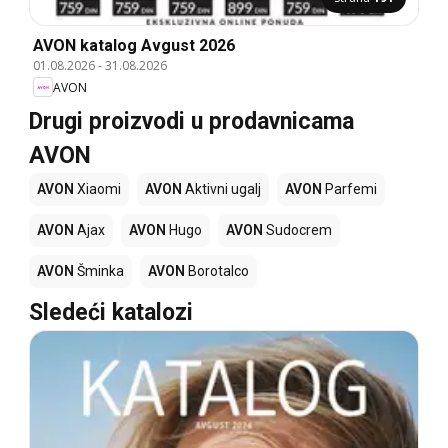
AVON katalog Avgust 2026
01.08.2026
-
31.08.2026
AVON
Drugi proizvodi u prodavnicama
AVON
AVON
Xiaomi
AVON
Aktivni ugalj
AVON
Parfemi
AVON
Ajax
AVON
Hugo
AVON
Sudocrem
AVON
Šminka
AVON
Borotalco
Sledeći katalozi