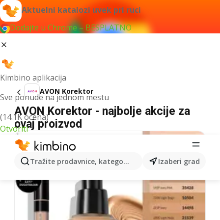
Aktuelni katalozi uvek pri ruci
Dodajte u Chrome – BESPLATNO
Kimbino aplikacija
AVON Korektor
Sve ponude na jednom mestu
AVON Korektor - najbolje akcije za
(14.1K ocena)
ovaj proizvod
Otvoriti
Tražite prodavnice, kategorije, proizvode...
Izaberi grad