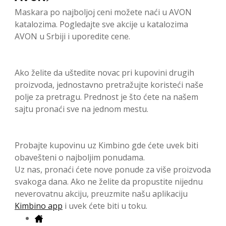
Maskara po najboljoj ceni možete naći u AVON
katalozima. Pogledajte sve akcije u katalozima
AVON u Srbiji i uporedite cene.
Ako želite da uštedite novac pri kupovini drugih
proizvoda, jednostavno pretražujte koristeći naše
polje za pretragu. Prednost je što ćete na našem
sajtu pronaći sve na jednom mestu.
Probajte kupovinu uz Kimbino gde ćete uvek biti
obavešteni o najboljim ponudama.
Uz nas, pronaći ćete nove ponude za više proizvoda
svakoga dana. Ako ne želite da propustite nijednu
neverovatnu akciju, preuzmite našu aplikaciju
Kimbino app
i uvek ćete biti u toku.