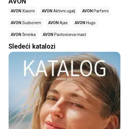
AVON
AVON
Xiaomi
AVON
Aktivni ugalj
AVON
Parfemi
AVON
Sudocrem
AVON
Ajax
AVON
Hugo
AVON
Šminka
AVON
Pavloviceva mast
Sledeći katalozi