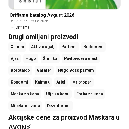
Oriflame katalog Avgust 2026
05.08.2026
-
25.08.2026
Oriflame
Drugi omiljeni proizvodi
Xiaomi
Aktivni ugalj
Parfemi
Sudocrem
Ajax
Hugo
Šminka
Pavloviceva mast
Borotalco
Garnier
Hugo Boss parfem
Kondomi
Kajmak
Ariel
Mr proper
Maska za kosu
Ulje za kosu
Farba za kosu
Micelarna voda
Dezodorans
Akcijske cene za proizvod Maskara u
AVON⚡