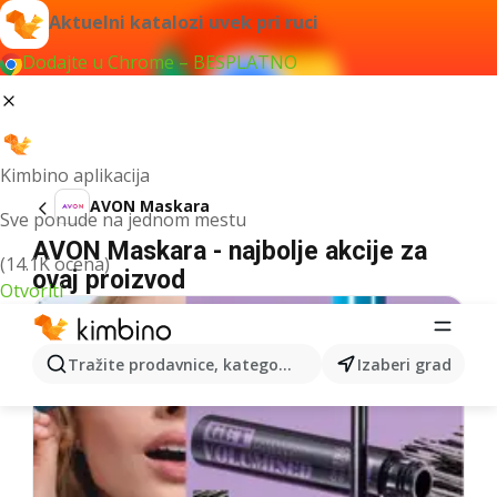
Aktuelni katalozi uvek pri ruci
Dodajte u Chrome – BESPLATNO
Kimbino aplikacija
AVON Maskara
Sve ponude na jednom mestu
AVON Maskara - najbolje akcije za
(14.1K ocena)
ovaj proizvod
Otvoriti
Tražite prodavnice, kategorije, proizvode...
Izaberi grad