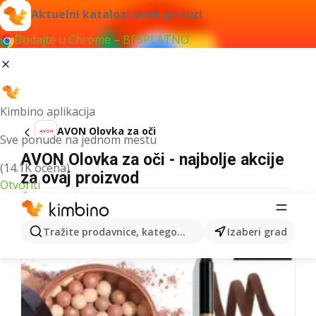
Aktuelni katalozi uvek pri ruci
Dodajte u Chrome – BESPLATNO
Kimbino aplikacija
AVON Olovka za oči
Sve ponude na jednom mestu
AVON Olovka za oči - najbolje akcije
(14.1K ocena)
za ovaj proizvod
Otvoriti
Tražite prodavnice, kategorije, proizvode...
Izaberi grad