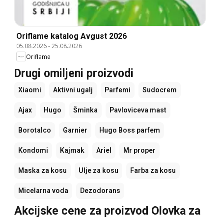
Oriflame katalog Avgust 2026
05.08.2026
-
25.08.2026
Oriflame
Drugi omiljeni proizvodi
Xiaomi
Aktivni ugalj
Parfemi
Sudocrem
Ajax
Hugo
Šminka
Pavloviceva mast
Borotalco
Garnier
Hugo Boss parfem
Kondomi
Kajmak
Ariel
Mr proper
Maska za kosu
Ulje za kosu
Farba za kosu
Micelarna voda
Dezodorans
Akcijske cene za proizvod Olovka za