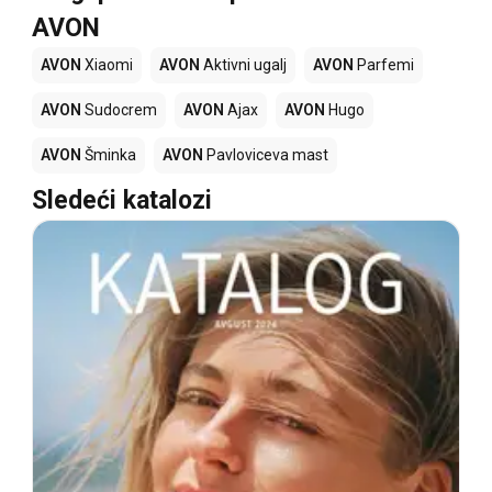
AVON
AVON
Xiaomi
AVON
Aktivni ugalj
AVON
Parfemi
AVON
Sudocrem
AVON
Ajax
AVON
Hugo
AVON
Šminka
AVON
Pavloviceva mast
Sledeći katalozi