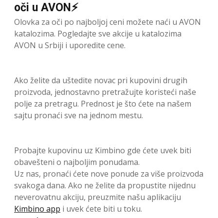
oči u AVON⚡
Olovka za oči po najboljoj ceni možete naći u AVON
katalozima. Pogledajte sve akcije u katalozima
AVON u Srbiji i uporedite cene.
Ako želite da uštedite novac pri kupovini drugih
proizvoda, jednostavno pretražujte koristeći naše
polje za pretragu. Prednost je što ćete na našem
sajtu pronaći sve na jednom mestu.
Probajte kupovinu uz Kimbino gde ćete uvek biti
obavešteni o najboljim ponudama.
Uz nas, pronaći ćete nove ponude za više proizvoda
svakoga dana. Ako ne želite da propustite nijednu
neverovatnu akciju, preuzmite našu aplikaciju
Kimbino app
i uvek ćete biti u toku.