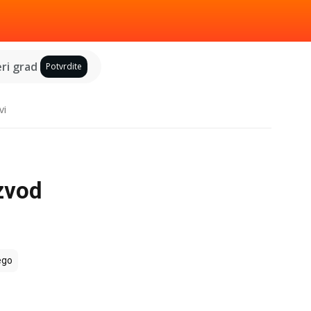
ri grad
Potvrdite
vi
izvod
ego