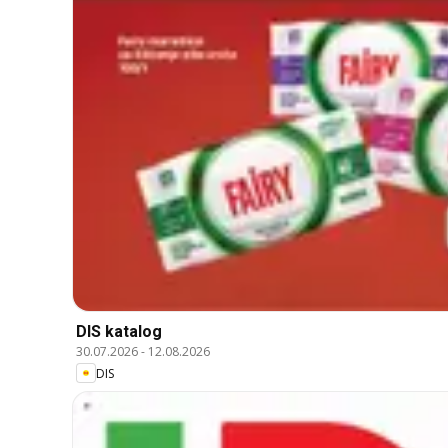
DIS katalog
30.07.2026
-
12.08.2026
DIS