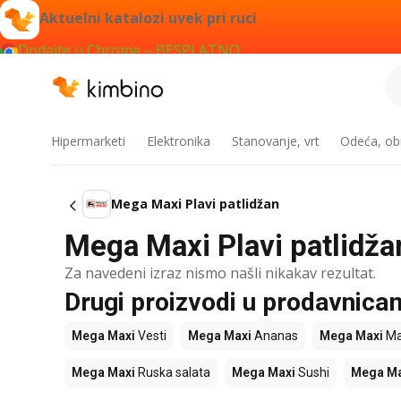
Aktuelni katalozi uvek pri ruci
Dodajte u Chrome – BESPLATNO
Hipermarketi
Elektronika
Stanovanje, vrt
Odeća, obu
Mega Maxi Plavi patlidžan
Mega Maxi Plavi patlidžan
Za navedeni izraz nismo našli nikakav rezultat.
Drugi proizvodi u prodavnic
Mega Maxi
Vesti
Mega Maxi
Ananas
Mega Maxi
Ma
Mega Maxi
Ruska salata
Mega Maxi
Sushi
Mega Ma