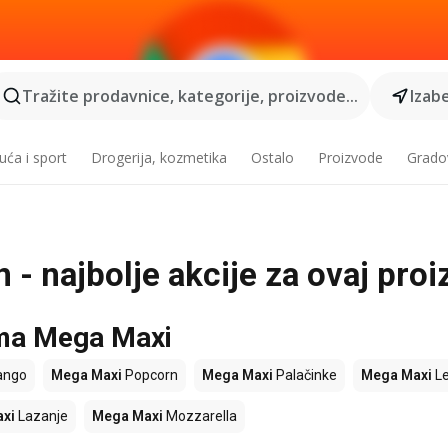
Tražite prodavnice, kategorije, proizvode...
Izabe
ća i sport
Drogerija, kozmetika
Ostalo
Proizvode
Grado
 - najbolje akcije za ovaj pro
ama Mega Maxi
ngo
Mega Maxi
Popcorn
Mega Maxi
Palačinke
Mega Maxi
L
xi
Lazanje
Mega Maxi
Mozzarella