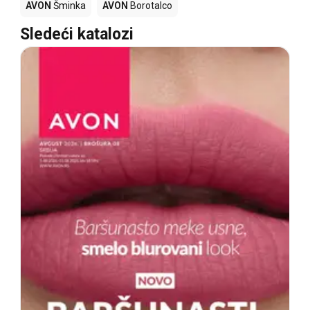
AVON
Šminka
AVON
Borotalco
Sledeći katalozi