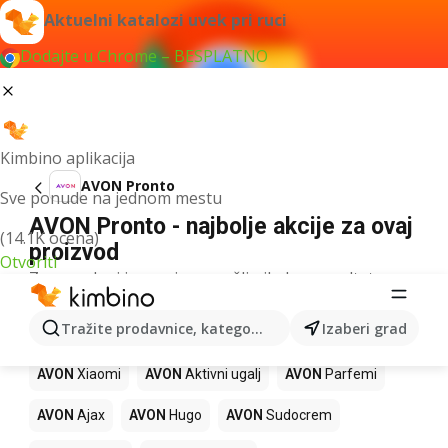
Aktuelni katalozi uvek pri ruci
Dodajte u Chrome – BESPLATNO
Kimbino aplikacija
AVON Pronto
Sve ponude na jednom mestu
AVON Pronto - najbolje akcije za ovaj
(14.1K ocena)
proizvod
Otvoriti
Za navedeni izraz nismo našli nikakav rezultat.
Drugi proizvodi u prodavnicama
Tražite prodavnice, kategorije, proizvode...
Izaberi grad
AVON
AVON
Xiaomi
AVON
Aktivni ugalj
AVON
Parfemi
AVON
Ajax
AVON
Hugo
AVON
Sudocrem