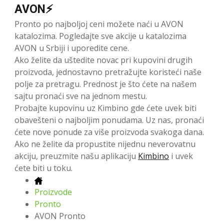
AVON⚡
Pronto po najboljoj ceni možete naći u AVON
katalozima. Pogledajte sve akcije u katalozima
AVON u Srbiji i uporedite cene.
Ako želite da uštedite novac pri kupovini drugih
proizvoda, jednostavno pretražujte koristeći naše
polje za pretragu. Prednost je što ćete na našem
sajtu pronaći sve na jednom mestu.
Probajte kupovinu uz Kimbino gde ćete uvek biti
obavešteni o najboljim ponudama. Uz nas, pronaći
ćete nove ponude za više proizvoda svakoga dana.
Ako ne želite da propustite nijednu neverovatnu
akciju, preuzmite našu aplikaciju
Kimbino
i uvek
ćete biti u toku.
Proizvode
Pronto
AVON Pronto