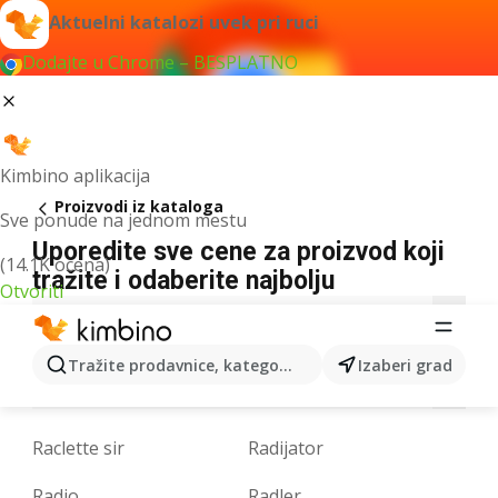
Aktuelni katalozi uvek pri ruci
Dodajte u Chrome – BESPLATNO
Kimbino aplikacija
Proizvodi iz kataloga
Sve ponude na jednom mestu
Uporedite sve cene za proizvod koji
(14.1K ocena)
tražite i odaberite najbolju
Otvoriti
3
5
7
9
A
B
C
D
E
F
G
Tražite prodavnice, kategorije, proizvode...
Izaberi grad
L
M
N
O
P
Q
R
S
T
U
V
Raclette sir
Radijator
Radio
Radler