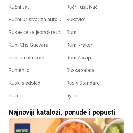
Ručni sat
Ručni usisivač
Ručni usisivač za automobile
Rukavice
Rukavice za jednokratnu upotrebu
Rum
Rum Che Guevara
Rum Kraken
Rum sa ukusom
Rum Zacapa
Rumenilo
Ruska salata
Ruski sladoled
Ruski Standard
Ruze
Ryobi
Najnoviji katalozi, ponude i popusti