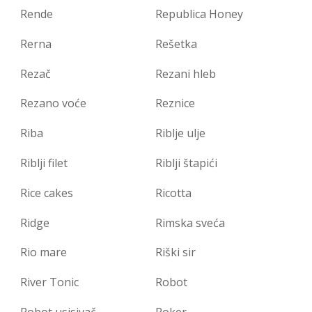
Rende
Republica Honey
Rerna
Rešetka
Rezač
Rezani hleb
Rezano voće
Reznice
Riba
Riblje ulje
Riblji filet
Riblji štapići
Rice cakes
Ricotta
Ridge
Rimska sveća
Rio mare
Riški sir
River Tonic
Robot
Robot usisivač
Roker