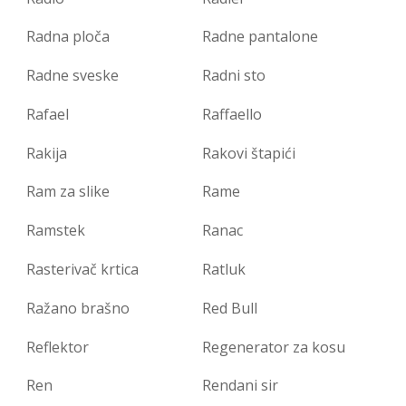
Radna ploča
Radne pantalone
Radne sveske
Radni sto
Rafael
Raffaello
Rakija
Rakovi štapići
Ram za slike
Rame
Ramstek
Ranac
Rasterivač krtica
Ratluk
Ražano brašno
Red Bull
Reflektor
Regenerator za kosu
Ren
Rendani sir