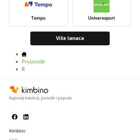
Tempo
Univerexport
Više lanaca
Proizvode
R
Najnoviji katalozi, ponude i popusti
Kimbino