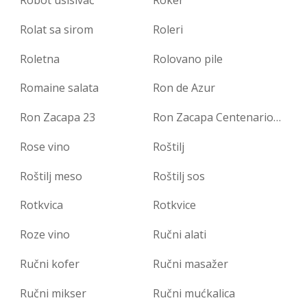
Rolat sa sirom
Roleri
Roletna
Rolovano pile
Romaine salata
Ron de Azur
Ron Zacapa 23
Ron Zacapa Centenario rum
Rose vino
Roštilj
Roštilj meso
Roštilj sos
Rotkvica
Rotkvice
Roze vino
Ručni alati
Ručni kofer
Ručni masažer
Ručni mikser
Ručni mućkalica