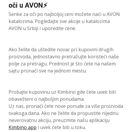
oči u AVON⚡
Senke za oči po najboljoj ceni možete naći u AVON
katalozima. Pogledajte sve akcije u katalozima
AVON u Srbiji i uporedite cene.
Ako želite da uštedite novac pri kupovini drugih
proizvoda, jednostavno pretražujte koristeći naše
polje za pretragu. Prednost je što ćete na našem
sajtu pronaći sve na jednom mestu.
Probajte kupovinu uz Kimbino gde ćete uvek biti
obavešteni o najboljim ponudama.
Uz nas, pronaći ćete nove ponude za više proizvoda
svakoga dana. Ako ne želite da propustite nijednu
neverovatnu akciju, preuzmite našu aplikaciju
Kimbino app
i uvek ćete biti u toku.