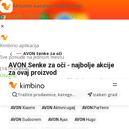
Aktuelni katalozi uvek pri ruci
Dodajte u Chrome – BESPLATNO
Kimbino aplikacija
AVON Senke za oči
Sve ponude na jednom mestu
AVON Senke za oči - najbolje akcije
(14.1K ocena)
za ovaj proizvod
Otvoriti
Za navedeni izraz nismo našli nikakav rezultat.
Drugi proizvodi u prodavnicama
Tražite prodavnice, kategorije, proizvode...
Izaberi grad
AVON
AVON
Xiaomi
AVON
Aktivni ugalj
AVON
Parfemi
AVON
Sudocrem
AVON
Ajax
AVON
Hugo