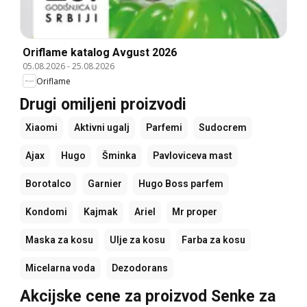
Oriflame katalog Avgust 2026
05.08.2026
-
25.08.2026
Oriflame
Drugi omiljeni proizvodi
Xiaomi
Aktivni ugalj
Parfemi
Sudocrem
Ajax
Hugo
Šminka
Pavloviceva mast
Borotalco
Garnier
Hugo Boss parfem
Kondomi
Kajmak
Ariel
Mr proper
Maska za kosu
Ulje za kosu
Farba za kosu
Micelarna voda
Dezodorans
Akcijske cene za proizvod Senke za