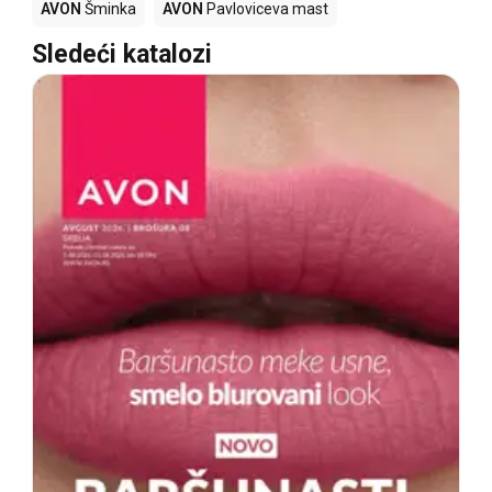
AVON
Šminka
AVON
Pavloviceva mast
Sledeći katalozi