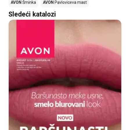
AVON
Šminka
AVON
Pavloviceva mast
Sledeći katalozi