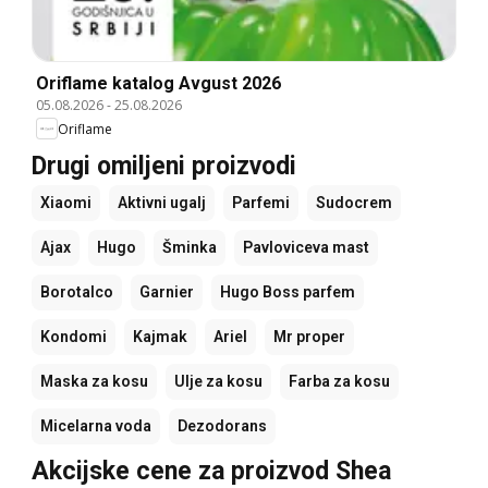
Oriflame katalog Avgust 2026
05.08.2026
-
25.08.2026
Oriflame
Drugi omiljeni proizvodi
Xiaomi
Aktivni ugalj
Parfemi
Sudocrem
Ajax
Hugo
Šminka
Pavloviceva mast
Borotalco
Garnier
Hugo Boss parfem
Kondomi
Kajmak
Ariel
Mr proper
Maska za kosu
Ulje za kosu
Farba za kosu
Micelarna voda
Dezodorans
Akcijske cene za proizvod Shea