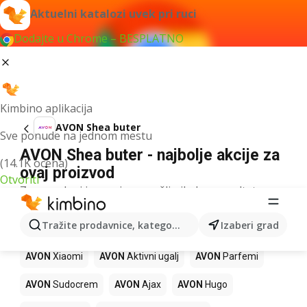
Aktuelni katalozi uvek pri ruci
Dodajte u Chrome – BESPLATNO
Kimbino aplikacija
AVON Shea buter
Sve ponude na jednom mestu
AVON Shea buter - najbolje akcije za
(14.1K ocena)
ovaj proizvod
Otvoriti
Za navedeni izraz nismo našli nikakav rezultat.
Drugi proizvodi u prodavnicama
Tražite prodavnice, kategorije, proizvode...
Izaberi grad
AVON
AVON
Xiaomi
AVON
Aktivni ugalj
AVON
Parfemi
AVON
Sudocrem
AVON
Ajax
AVON
Hugo