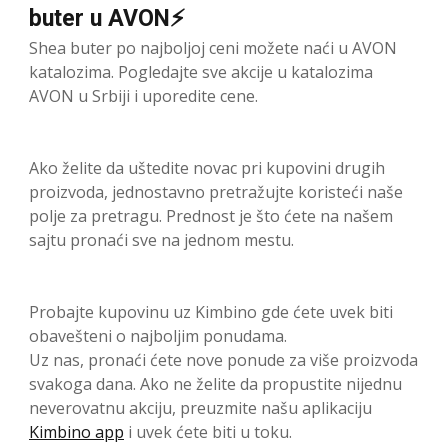
buter u AVON⚡
Shea buter po najboljoj ceni možete naći u AVON
katalozima. Pogledajte sve akcije u katalozima
AVON u Srbiji i uporedite cene.
Ako želite da uštedite novac pri kupovini drugih
proizvoda, jednostavno pretražujte koristeći naše
polje za pretragu. Prednost je što ćete na našem
sajtu pronaći sve na jednom mestu.
Probajte kupovinu uz Kimbino gde ćete uvek biti
obavešteni o najboljim ponudama.
Uz nas, pronaći ćete nove ponude za više proizvoda
svakoga dana. Ako ne želite da propustite nijednu
neverovatnu akciju, preuzmite našu aplikaciju
Kimbino app
i uvek ćete biti u toku.