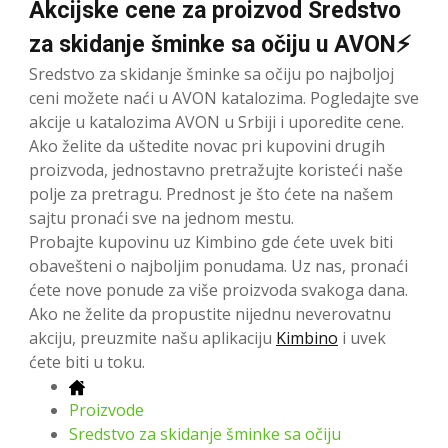
Akcijske cene za proizvod Sredstvo
za skidanje šminke sa očiju u AVON⚡
Sredstvo za skidanje šminke sa očiju po najboljoj
ceni možete naći u AVON katalozima. Pogledajte sve
akcije u katalozima AVON u Srbiji i uporedite cene.
Ako želite da uštedite novac pri kupovini drugih
proizvoda, jednostavno pretražujte koristeći naše
polje za pretragu. Prednost je što ćete na našem
sajtu pronaći sve na jednom mestu.
Probajte kupovinu uz Kimbino gde ćete uvek biti
obavešteni o najboljim ponudama. Uz nas, pronaći
ćete nove ponude za više proizvoda svakoga dana.
Ako ne želite da propustite nijednu neverovatnu
akciju, preuzmite našu aplikaciju
Kimbino
i uvek
ćete biti u toku.
Proizvode
Sredstvo za skidanje šminke sa očiju