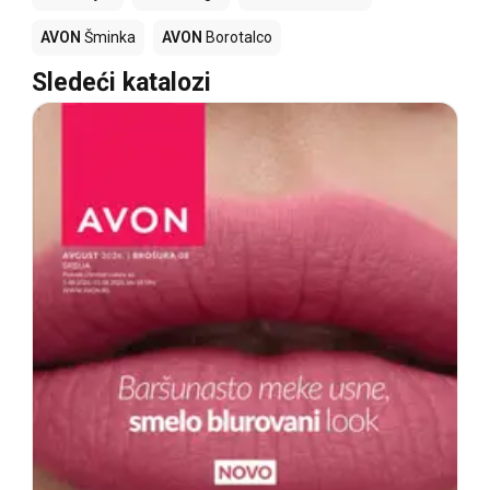
AVON
Šminka
AVON
Borotalco
Sledeći katalozi