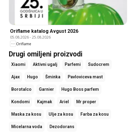
Oriflame katalog Avgust 2026
05.08.2026
-
25.08.2026
Oriflame
Drugi omiljeni proizvodi
Xiaomi
Aktivni ugalj
Parfemi
Sudocrem
Ajax
Hugo
Šminka
Pavloviceva mast
Borotalco
Garnier
Hugo Boss parfem
Kondomi
Kajmak
Ariel
Mr proper
Maska za kosu
Ulje za kosu
Farba za kosu
Micelarna voda
Dezodorans