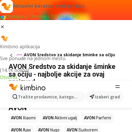
Aktuelni katalozi uvek pri ruci
Dodajte u Chrome – BESPLATNO
Kimbino aplikacija
AVON Sredstvo za skidanje šminke sa očiju
Sve ponude na jednom mestu
AVON Sredstvo za skidanje šminke
(14.1K ocena)
sa očiju - najbolje akcije za ovaj
Otvoriti
proizvod
Za navedeni izraz nismo našli nikakav rezultat.
Tražite prodavnice, kategorije, proizvode...
Izaberi grad
Drugi proizvodi u prodavnicama
AVON
AVON
Xiaomi
AVON
Aktivni ugalj
AVON
Parfemi
AVON
Ajax
AVON
Hugo
AVON
Sudocrem