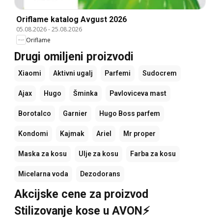
Oriflame katalog Avgust 2026
05.08.2026
-
25.08.2026
Oriflame
Drugi omiljeni proizvodi
Xiaomi
Aktivni ugalj
Parfemi
Sudocrem
Ajax
Hugo
Šminka
Pavloviceva mast
Borotalco
Garnier
Hugo Boss parfem
Kondomi
Kajmak
Ariel
Mr proper
Maska za kosu
Ulje za kosu
Farba za kosu
Micelarna voda
Dezodorans
Akcijske cene za proizvod
Stilizovanje kose u AVON⚡