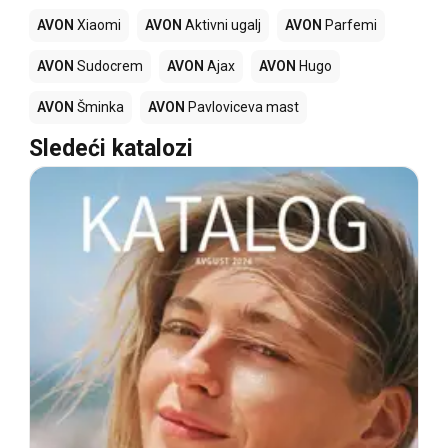
AVON
Xiaomi
AVON
Aktivni ugalj
AVON
Parfemi
AVON
Sudocrem
AVON
Ajax
AVON
Hugo
AVON
Šminka
AVON
Pavloviceva mast
Sledeći katalozi