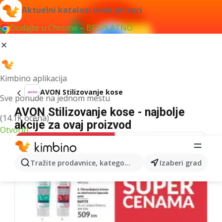
Aktuelni katalozi uvek pri ruci
Dodajte u Chrome – BESPLATNO
Kimbino aplikacija
AVON Stilizovanje kose
Sve ponude na jednom mestu
AVON Stilizovanje kose - najbolje
(14.1K ocena)
akcije za ovaj proizvod
Otvoriti
Tražite prodavnice, kategorije, proizvode...
Izaberi grad