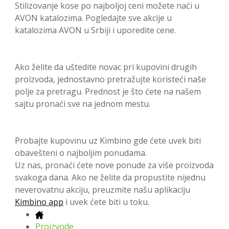
Stilizovanje kose po najboljoj ceni možete naći u
AVON katalozima. Pogledajte sve akcije u
katalozima AVON u Srbiji i uporedite cene.
Ako želite da uštedite novac pri kupovini drugih
proizvoda, jednostavno pretražujte koristeći naše
polje za pretragu. Prednost je što ćete na našem
sajtu pronaći sve na jednom mestu.
Probajte kupovinu uz Kimbino gde ćete uvek biti
obavešteni o najboljim ponudama.
Uz nas, pronaći ćete nove ponude za više proizvoda
svakoga dana. Ako ne želite da propustite nijednu
neverovatnu akciju, preuzmite našu aplikaciju
Kimbino app
i uvek ćete biti u toku.
Proizvode