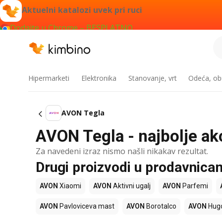
Aktuelni katalozi uvek pri ruci
Dodajte u Chrome – BESPLATNO
Hipermarketi
Elektronika
Stanovanje, vrt
Odeća, obu
AVON Tegla
AVON Tegla - najbolje akc
Za navedeni izraz nismo našli nikakav rezultat.
Drugi proizvodi u prodavnic
AVON
Xiaomi
AVON
Aktivni ugalj
AVON
Parfemi
AVON
Pavloviceva mast
AVON
Borotalco
AVON
Hugo