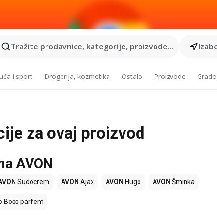
Tražite prodavnice, kategorije, proizvode...
Izabe
ća i sport
Drogerija, kozmetika
Ostalo
Proizvode
Grado
ije za ovaj proizvod
ama AVON
AVON
Sudocrem
AVON
Ajax
AVON
Hugo
AVON
Šminka
 Boss parfem