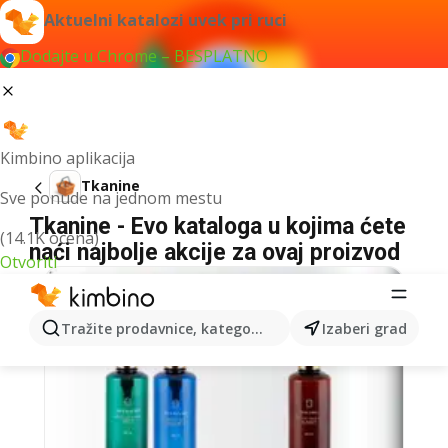
Aktuelni katalozi uvek pri ruci
Dodajte u Chrome – BESPLATNO
Kimbino aplikacija
Tkanine
Sve ponude na jednom mestu
Tkanine - Evo kataloga u kojima ćete
(14.1K ocena)
naći najbolje akcije za ovaj proizvod
Otvoriti
Tražite prodavnice, kategorije, proizvode...
Izaberi grad