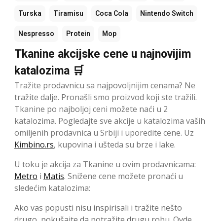
Turska
Tiramisu
Coca Cola
Nintendo Switch
Nespresso
Protein
Mop
Tkanine akcijske cene u najnovijim
katalozima 🛒
Tražite prodavnicu sa najpovoljnijim cenama? Ne
tražite dalje. Pronašli smo proizvod koji ste tražili.
Tkanine po najboljoj ceni možete naći u 2
katalozima. Pogledajte sve akcije u katalozima vaših
omiljenih prodavnica u Srbiji i uporedite cene. Uz
Kimbino.rs
, kupovina i ušteda su brze i lake.
U toku je akcija za Tkanine u ovim prodavnicama:
Metro
i
Matis
. Snižene cene možete pronaći u
sledećim katalozima:
Ako vas popusti nisu inspirisali i tražite nešto
drugo, pokušajte da potražite drugu robu. Ovde