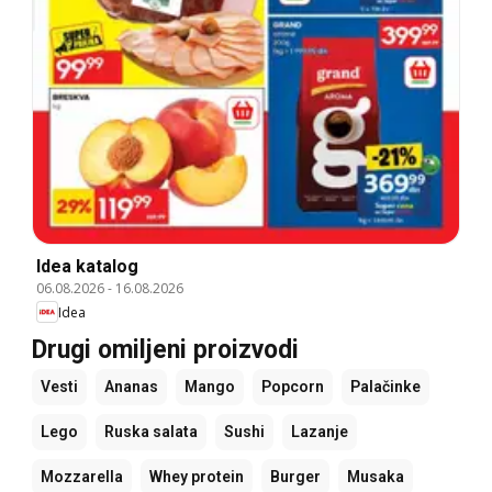
Idea katalog
06.08.2026
-
16.08.2026
Idea
Drugi omiljeni proizvodi
Vesti
Ananas
Mango
Popcorn
Palačinke
Lego
Ruska salata
Sushi
Lazanje
Mozzarella
Whey protein
Burger
Musaka