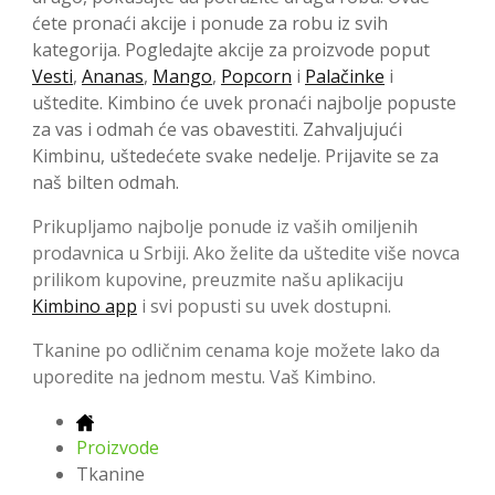
ćete pronaći akcije i ponude za robu iz svih
kategorija. Pogledajte akcije za proizvode poput
Vesti
,
Ananas
,
Mango
,
Popcorn
i
Palačinke
i
uštedite. Kimbino će uvek pronaći najbolje popuste
za vas i odmah će vas obavestiti. Zahvaljujući
Kimbinu, uštedećete svake nedelje. Prijavite se za
naš bilten odmah.
Prikupljamo najbolje ponude iz vaših omiljenih
prodavnica u Srbiji. Ako želite da uštedite više novca
prilikom kupovine, preuzmite našu aplikaciju
Kimbino app
i svi popusti su uvek dostupni.
Tkanine po odličnim cenama koje možete lako da
uporedite na jednom mestu. Vaš Kimbino.
Proizvode
Tkanine