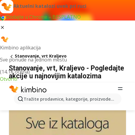
Aktuelni katalozi uvek pri ruci
Dodajte u Chrome – BESPLATNO
Kimbino aplikacija
Stanovanje, vrt Kraljevo
Sve ponude na jednom mestu
Stanovanje, vrt, Kraljevo - Pogledajte
(14.1K ocena)
akcije u najnovijim katalozima
Otvoriti
Tražite prodavnice, kategorije, proizvode...