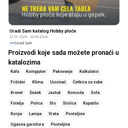
Uradi Sam katalog Hobby ploče
22.07.2026
-
30.09.2026
Uradi Sam
Proizvodi koje sada možete pronaći u
katalozima
Kafa
Kompjuter
Pakovanje
Kalkulator
Frižider
Klima
Usisivač
Četkica za zube
Krevet
Dušek
Jastuk
Komoda
Sofa
Fotelja
Polica
Sto
Stolica
Kupatilo
Korpa
Lampa
Vrata
Posteljine
Ugaona garnitura
Posteljina